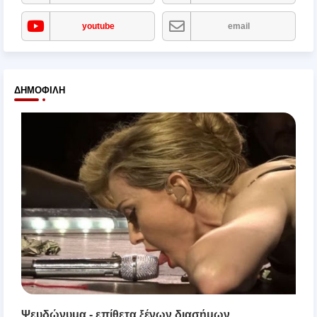
youtube
email
ΔΗΜΟΦΙΛΉ
Ψευδώνυμα - επίθετα ξένων διασήμων