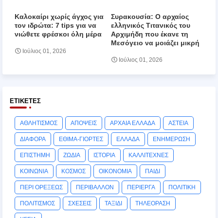
Καλοκαίρι χωρίς άγχος για
Συρακουσία: Ο αρχαίος
τον ιδρώτα: 7 tips για να
ελληνικός Τιτανικός του
νιώθετε φρέσκοι όλη μέρα
Αρχιμήδη που έκανε τη
Μεσόγειο να μοιάζει μικρή
Ιούλιος 01, 2026
Ιούλιος 01, 2026
ΕΤΙΚΈΤΕΣ
ΑΘΛΗΤΙΣΜΟΣ
ΑΠΟΨΕΙΣ
ΑΡΧΑΙΑ ΕΛΛΑΔΑ
ΑΣΤΕΙΑ
ΔΙΑΦΟΡΑ
ΕΘΙΜΑ-ΓΙΟΡΤΕΣ
ΕΛΛΑΔΑ
ΕΝΗΜΕΡΩΣΗ
ΕΠΙΣΤΗΜΗ
ΖΩΔΙΑ
ΙΣΤΟΡΙΑ
ΚΑΛΛΙΤΕΧΝΕΣ
ΚΟΙΝΩΝΙΑ
ΚΟΣΜΟΣ
ΟΙΚΟΝΟΜΙΑ
ΠΑΙΔΙ
ΠΕΡΙ ΟΡΕΞΕΩΣ
ΠΕΡΙΒΑΛΛΟΝ
ΠΕΡΙΕΡΓΑ
ΠΟΛΙΤΙΚΗ
ΠΟΛΙΤΙΣΜΟΣ
ΣΧΕΣΕΙΣ
ΤΑΞΙΔΙ
ΤΗΛΕΟΡΑΣΗ