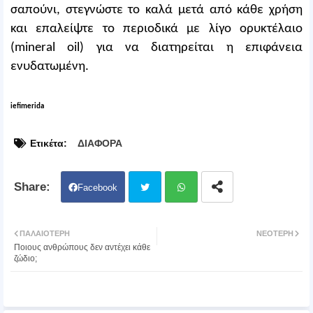
σαπούνι, στεγνώστε το καλά μετά από κάθε χρήση
και επαλείψτε το περιοδικά με λίγο ορυκτέλαιο
(mineral oil) για να διατηρείται η επιφάνεια
ενυδατωμένη.
iefimerida
Ετικέτα:
ΔΙΑΦΟΡΑ
Facebook
Twit
Wh
ΠΑΛΑΙΌΤΕΡΗ
ΝΕΌΤΕΡΗ
Ποιους ανθρώπους δεν αντέχει κάθε
ter
atsa
ζώδιο;
pp