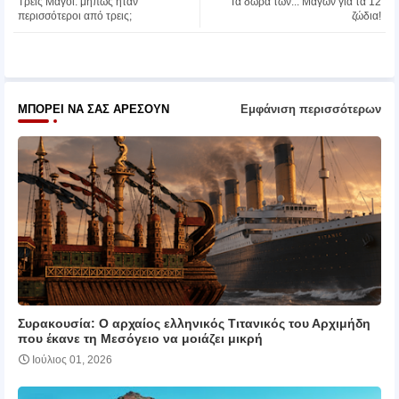
Τρεις Μάγοι: μήπως ήταν
Τα δώρα των... Μάγων για τα 12
ter
atsa
περισσότεροι από τρεις;
ζώδια!
pp
ΜΠΟΡΕΊ ΝΑ ΣΑΣ ΑΡΈΣΟΥΝ
Εμφάνιση περισσότερων
Συρακουσία: Ο αρχαίος ελληνικός Τιτανικός του Αρχιμήδη
που έκανε τη Μεσόγειο να μοιάζει μικρή
Ιούλιος 01, 2026