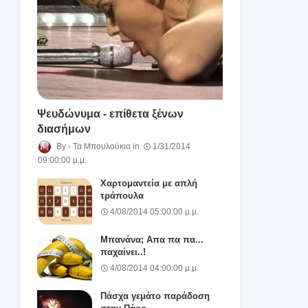
Ψευδώνυμα - επίθετα ξένων
διασήμων
Τα Μπουλούκια
1/31/2014
09:00:00 μ.μ.
Χαρτομαντεία με απλή
τράπουλα
4/08/2014 05:00:00 μ.μ.
Μπανάνα; Απα πα πα...
παχαίνει..!
4/08/2014 04:00:00 μ.μ.
Πάσχα γεμάτο παράδοση