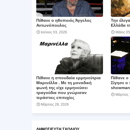
Πέθανε ο ηθοποιός Άγγελος
Την έλεγ
Αντωνόπουλος
Ελλάδα τη
Ιούνιος 03, 2026
Μάϊος 05
Πέθανε η σπουδαία ερμηνεύτρια
Πέθανε ο
Μαρινέλλα . Με τη μοναδική
Σίγησε ο 
φωνή της είχε ερμηνεύσει
showman 
τραγούδια που γνώρισαν
Μάρτιος 
τεράστιες επιτυχίες
Μάρτιος 28, 2026
ΔΗΜΟΣΊΕΥΣΗ ΣΧΟΛΊΟΥ