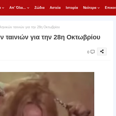
α
Απ' Όλα...
Ζώδια
Αστεία
Ιστορία
Νεότερα
Επικοι
ληνικών ταινιών για την 28η Οκτωβρίου
ν ταινιών για την 28η Οκτωβρίου
0