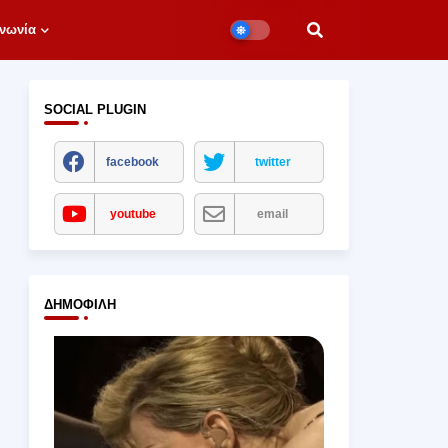
νωνία
SOCIAL PLUGIN
facebook
twitter
youtube
email
ΔΗΜΟΦΙΛΉ