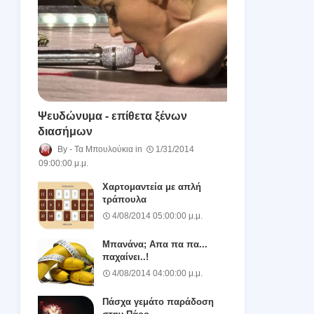
Ψευδώνυμα - επίθετα ξένων
διασήμων
Τα Μπουλούκια
1/31/2014
09:00:00 μ.μ.
Χαρτομαντεία με απλή
τράπουλα
4/08/2014 05:00:00 μ.μ.
Μπανάνα; Απα πα πα...
παχαίνει..!
4/08/2014 04:00:00 μ.μ.
Πάσχα γεμάτο παράδοση