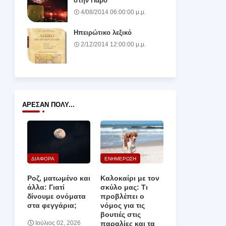
στην Πάρο
4/08/2014 06:00:00 μ.μ.
Ηπειρώτικο λεξικό
2/12/2014 12:00:00 μ.μ.
ΆΡΕΣΑΝ ΠΟΛΎ...
ΔΙΑΦΟΡΑ
ΕΝΗΜΕΡΩΣΗ
Ροζ, ματωμένο και
Καλοκαίρι με τον
άλλα: Γιατί
σκύλο μας: Τι
δίνουμε ονόματα
προβλέπει ο
στα φεγγάρια;
νόμος για τις
βουτιές στις
παραλίες και τα
Ιούλιος 02, 2026