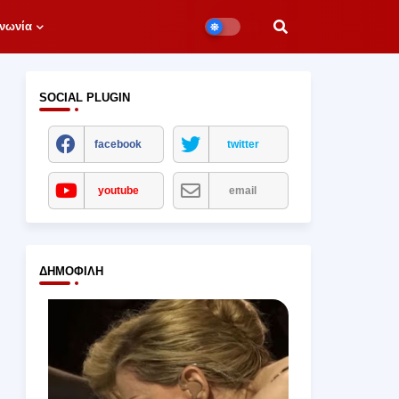
νωνία
SOCIAL PLUGIN
facebook
twitter
youtube
email
ΔΗΜΟΦΙΛΉ