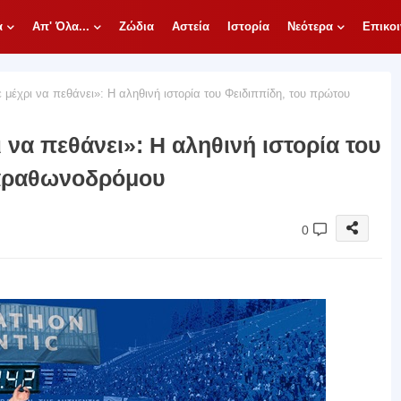
α
Απ' Όλα...
Ζώδια
Αστεία
Ιστορία
Νεότερα
Επικοι
μέχρι να πεθάνει»: Η αληθινή ιστορία του Φειδιππίδη, του πρώτου
 να πεθάνει»: Η αληθινή ιστορία του
μαραθωνοδρόμου
0