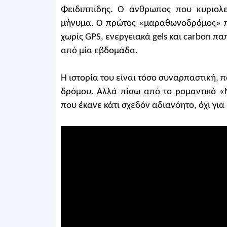
Φειδιππίδης. Ο άνθρωπος που κυριολε
μήνυμα. Ο πρώτος «μαραθωνοδρόμος» πρ
χωρίς GPS, ενεργειακά gels και carbon πα
από μία εβδομάδα.
Η ιστορία του είναι τόσο συναρπαστική, 
δρόμου. Αλλά πίσω από το ρομαντικό «
που έκανε κάτι σχεδόν αδιανόητο, όχι για