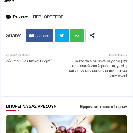
alfavita
Ετικέτα:
ΠΕΡΙ ΟΡΕΞΕΩΣ
Facebook
Twit
Wh
ΠΑΛΑΙΌΤΕΡΗ
ΝΕΌΤΕΡΗ
Ζώδια & Πνευματικοί Οδηγοί
Το κόλπο των Bενετών για να μην
ter
atsa
τους επιτίθενται ληστές στις γωνίες
και για να μην ουρούν οι μεθυσμένοι
στην πόλη!
pp
ΜΠΟΡΕΊ ΝΑ ΣΑΣ ΑΡΈΣΟΥΝ
Εμφάνιση περισσότερων