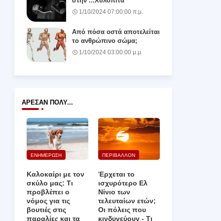
στην ...Χυλόπιτα
1/10/2024 07:00:00 π.μ.
Από πόσα οστά αποτελείται
το ανθρώπινο σώμα;
1/10/2024 03:00:00 μ.μ.
ΆΡΕΣΑΝ ΠΟΛΎ...
ΕΝΗΜΕΡΩΣΗ
ΠΕΡΙΒΑΛΛΟΝ
Καλοκαίρι με τον
Έρχεται το
σκύλο μας: Τι
ισχυρότερο Ελ
προβλέπει ο
Νίνιο των
νόμος για τις
τελευταίων ετών;
βουτιές στις
Οι πόλεις που
παραλίες και τα
κινδυνεύουν ‑ Τι