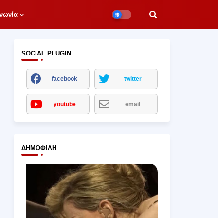
νωνία
SOCIAL PLUGIN
facebook
twitter
youtube
email
ΔΗΜΟΦΙΛΉ