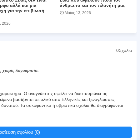
ωτικό Σέλας δεν είναι
Ζώα που ωφελούν πολύ τον
ρφο αλλά και μια
άνθρωπο και τον πλανήτη μας
άχη για την επιβίωσή
Μάϊος 13, 2026
, 2026
0Σχόλια
ς χωρίς λογοκρισία.
αρακτήρα. Ο αναγνώστης οφείλει να διασταυρώνει τις
είμενα βασίζονται σε υλικό από Ελληνικές και ξενόγλωσσες
υ δυνατού. Τα συκοφαντικά ή υβριστικά σχόλια θα διαγράφονται
σίευση σχολίου (0)