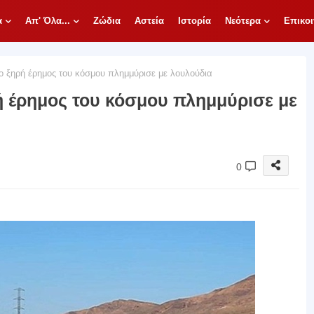
α
Απ' Όλα...
Ζώδια
Αστεία
Ιστορία
Νεότερα
Επικοι
ο ξηρή έρημος του κόσμου πλημμύρισε με λουλούδια
ή έρημος του κόσμου πλημμύρισε με
0