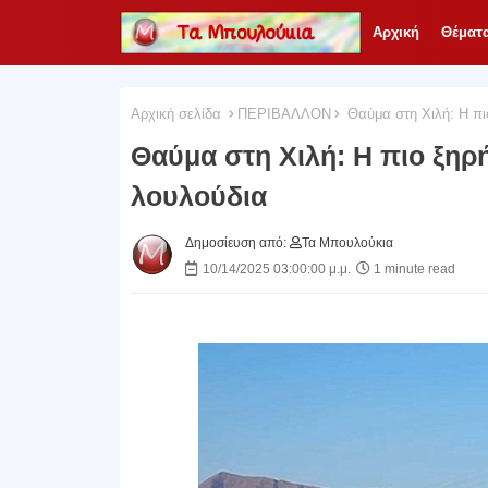
Αρχική
Θέματ
Αρχική σελίδα
ΠΕΡΙΒΑΛΛΟΝ
Θαύμα στη Χιλή: Η πι
Θαύμα στη Χιλή: Η πιο ξηρ
λουλούδια
Δημοσίευση από:
Τα Μπουλούκια
10/14/2025 03:00:00 μ.μ.
1 minute read