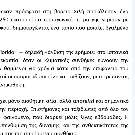
θηκαν πρόσφατα στη βόρεια Χιλή προκάλεσαν ένα
260 εκατομμύρια τετραγωνικά μέτρα γης γέμισαν με
υκού, δημιουργώντας ένα τοπίο που μοιάζει βγαλμένο
 florido” — δηλαδή «άνθιση της ερήμου» στα ισπανικά
καετία, όταν οι κλιματικές συνθήκες ευνοούν την
θαμμένοι για χρόνια κάτω από την επιφάνεια του
τοί οι σπόροι «ξυπνούν» και ανθίζουν, μετατρέποντας
πινακοθήκη.
ι μόνο αισθητική αξία, αλλά αποτελεί και σημαντικό
την περιοχή. Επιστήμονες και ταξιδιώτες από όλο τον
φαινόμενο, που διαρκεί μόλις λίγες εβδομάδες. Η
υπενθύμιση της δύναμης και της ανθεκτικότητας της
αι στις πιο απρόσμενες συνθήκες.