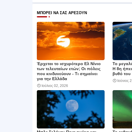
ΜΠΟΡΕΊ ΝΑ ΣΑΣ ΑΡΈΣΟΥΝ
Έρχεται το ισχυρότερο Ελ Νίνιο
Το μεγαλύ
των τελευταίων ετών; Οι πόλεις
Η 8η ήπε
που κινδυνεύουν ‑ Τι σημαίνει
βυθό του
για την Ελλάδα
Ιούνιος 
Ιούλιος 02, 2026