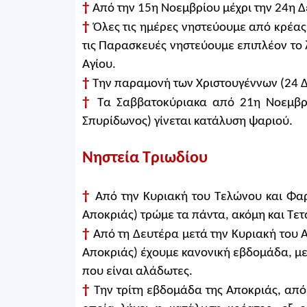
†
Από την 15η Νοεμβρίου μέχρι την 24η Δ
†
Όλες τις ημέρες νηστεύουμε από κρέας,
τις Παρασκευές νηστεύουμε επιπλέον το λ
Αγίου.
†
Την παραμονή των Χριστουγέννων (24 
†
Τα Σαββατοκύριακα από 21η Νοεμβρί
Σπυρίδωνος) γίνεται κατάλυση ψαριού.
Νηστεία Τριωδίου
†
Από την Κυριακή του Τελώνου και Φα
Αποκριάς) τρώμε τα πάντα, ακόμη και Τε
†
Από τη Δευτέρα μετά την Κυριακή του
Αποκριάς) έχουμε κανονική εβδομάδα, με
που είναι αλάδωτες.
†
Την τρίτη εβδομάδα της Αποκριάς, από