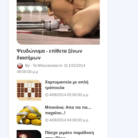
Ψευδώνυμα - επίθετα ξένων
διασήμων
Τα Μπουλούκια
1/31/2014
09:00:00 μ.μ.
Χαρτομαντεία με απλή
τράπουλα
4/08/2014 05:00:00 μ.μ.
Μπανάνα; Απα πα πα...
παχαίνει..!
4/08/2014 04:00:00 μ.μ.
Πάσχα γεμάτο παράδοση