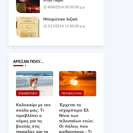
στην Πάρο
4/08/2014 06:00:00 μ.μ.
Ηπειρώτικο λεξικό
2/12/2014 12:00:00 μ.μ.
ΆΡΕΣΑΝ ΠΟΛΎ...
ΕΝΗΜΕΡΩΣΗ
ΠΕΡΙΒΑΛΛΟΝ
Καλοκαίρι με τον
Έρχεται το
σκύλο μας: Τι
ισχυρότερο Ελ
προβλέπει ο
Νίνιο των
νόμος για τις
τελευταίων ετών;
βουτιές στις
Οι πόλεις που
παραλίες και τα
κινδυνεύουν ‑ Τι