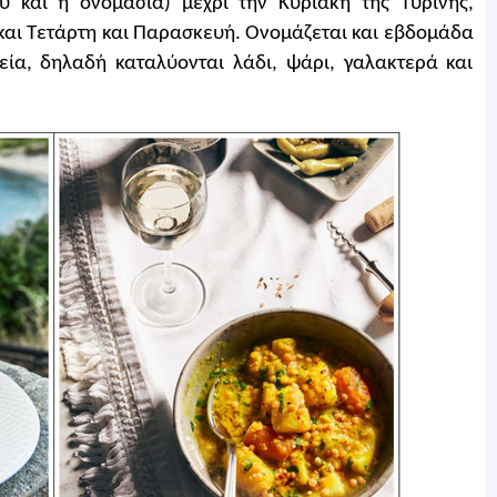
υ και η ονομασία) μέχρι την Κυριακή της Τυρινής,
 και Τετάρτη και Παρασκευή. Ονομάζεται και εβδομάδα
τεία, δηλαδή καταλύονται λάδι, ψάρι, γαλακτερά και