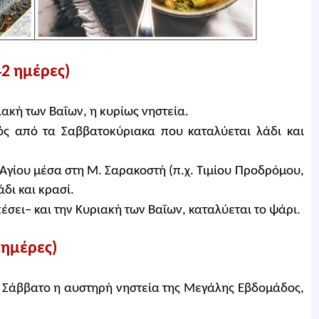
2 ημέρες)
ακή των Βαΐων, η κυρίως νηστεία.
ός από τα Σαββατοκύριακα που καταλύεται λάδι και
Αγίου μέσα στη Μ. Σαρακοστή (π.χ. Τιμίου Προδρόμου,
δι και κρασί.
έσει– και την Κυριακή των Βαΐων, καταλύεται το ψάρι.
 ημέρες)
 Σάββατο η αυστηρή νηστεία της Μεγάλης Εβδομάδος,