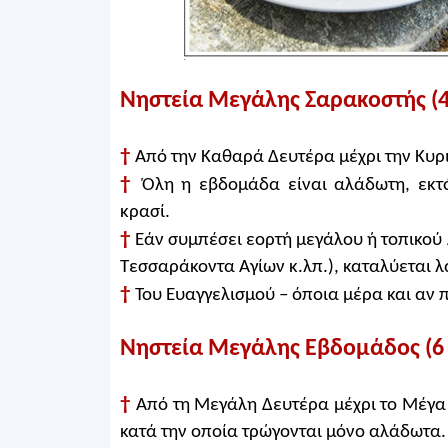
Νηστεία Μεγάλης Σαρακοστής (4
†
Από την Καθαρά Δευτέρα μέχρι την Κυρι
†
Όλη η εβδομάδα είναι αλάδωτη, εκτ
κρασί.
†
Εάν συμπέσει εορτή μεγάλου ή τοπικού 
Τεσσαράκοντα Αγίων κ.λπ.), καταλύεται λά
†
Του Ευαγγελισμού – όποια μέρα και αν π
Νηστεία Μεγάλης Εβδομάδος (6
†
Από τη Μεγάλη Δευτέρα μέχρι το Μέγα
κατά την οποία τρώγονται μόνο αλάδωτα.