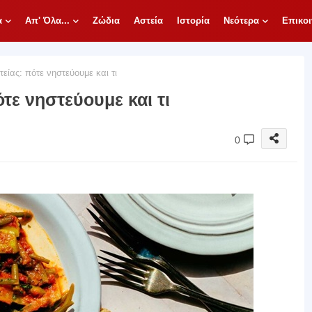
α
Απ' Όλα...
Ζώδια
Αστεία
Ιστορία
Νεότερα
Επικοι
είας: πότε νηστεύουμε και τι
ότε νηστεύουμε και τι
0