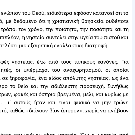
ενώπιον του Θεού, ειδικότερα εφόσον κατανοεί ότι το
ό, με δεδομένο ότι η χριστιανική θρησκεία ουδέποτε
τρόπο, τον χρόνο, την ποιότητα, την ποσότητα και τη
Επιπλέον, η νηστεία συντελεί στην υγεία του πιστού και
τελέσει μια εξαιρετική εναλλακτική διατροφή.
ές νηστείας, έξω από τους τυπικούς κανόνες. Για
ητές, οι υπέρμαχοι του αναχωρητισμού, οι οποίοι
α σε ξηροφαγία, ένα είδος απόλυτης νηστείας, ως ένα
ρο το θείο και την αδιάλειπτη προσευχή. Συνήθως
ρων, φακές και όσπρια βρεγμένα, μέλι, και κυρίως με
. Γι’ αυτούς ήταν και είναι φυσικό να μην τρώνε
τό, καθώς «διάγουν βίον άπυρον», χωρίς να ανάβουν