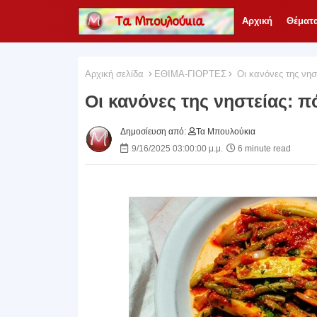
Αρχική
Θέματ
Αρχική σελίδα
ΕΘΙΜΑ-ΓΙΟΡΤΕΣ
Οι κανόνες της νηστ
Οι κανόνες της νηστείας: π
Δημοσίευση από:
Τα Μπουλούκια
9/16/2025 03:00:00 μ.μ.
6 minute read