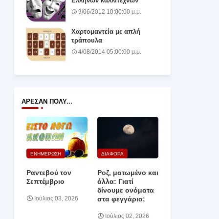
Ελλήνων καλλιτεχνών
9/06/2012 10:00:00 μ.μ.
Χαρτομαντεία με απλή
τράπουλα
4/08/2014 05:00:00 μ.μ.
ΆΡΕΣΑΝ ΠΟΛΎ...
ΕΝΗΜΕΡΩΣΗ
ΔΙΑΦΟΡΑ
Ραντεβού τον
Ροζ, ματωμένο και
Σεπτέμβριο
άλλα: Γιατί
δίνουμε ονόματα
στα φεγγάρια;
Ιούλιος 03, 2026
Ιούλιος 02, 2026