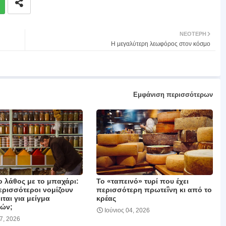
ΝΕΌΤΕΡΗ
Η μεγαλύτερη λεωφόρος στον κόσμο
Εμφάνιση περισσότερων
ο λάθος με το μπαχάρι:
Το «ταπεινό» τυρί που έχει
περισσότεροι νομίζουν
περισσότερη πρωτεΐνη κι από το
ιται για μείγμα
κρέας
ών;
Ιούνιος 04, 2026
17, 2026