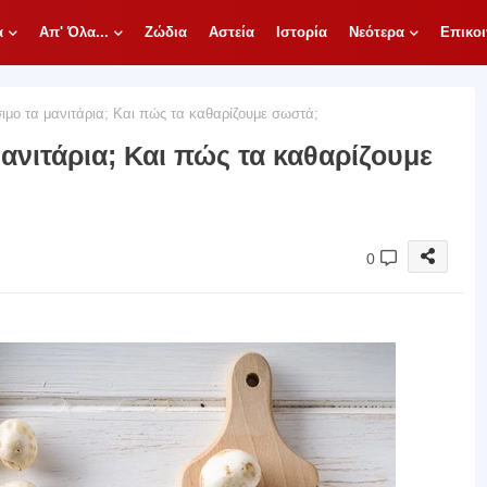
α
Απ' Όλα...
Ζώδια
Αστεία
Ιστορία
Νεότερα
Επικοι
μο τα μανιτάρια; Και πώς τα καθαρίζουμε σωστά;
ανιτάρια; Και πώς τα καθαρίζουμε
0