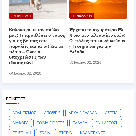
ΕΝΗΜΕΡΩΣΗ
ΠΕΡΙΒΑΛΛΟΝ
Καλοκαίρι με τον σκύλο
Έρχεται το ισχυρότερο Ελ
μας: Τι προβλέπει ο νόμος
Νίνιο των τελευταίων ετών;
για τις βουτιές στις
Οι πόλεις που κινδυνεύουν
παραλίες και τα ταξίδια με
‑ Τι σημαίνει για την
πλοίο – Όλες οι
Ελλάδα
υποχρεώσεις των
ιδιοκτητών!
Ιούλιος 02, 2026
Ιούλιος 02, 2026
ΕΤΙΚΈΤΕΣ
ΑΘΛΗΤΙΣΜΟΣ
ΑΠΟΨΕΙΣ
ΑΡΧΑΙΑ ΕΛΛΑΔΑ
ΑΣΤΕΙΑ
ΔΙΑΦΟΡΑ
ΕΘΙΜΑ-ΓΙΟΡΤΕΣ
ΕΛΛΑΔΑ
ΕΝΗΜΕΡΩΣΗ
ΕΠΙΣΤΗΜΗ
ΖΩΔΙΑ
ΙΣΤΟΡΙΑ
ΚΑΛΛΙΤΕΧΝΕΣ