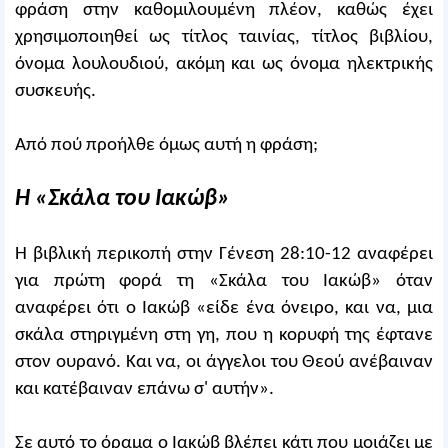
φράση στην καθομιλουμένη πλέον, καθώς έχει
χρησιμοποιηθεί ως τίτλος ταινίας, τίτλος βιβλίου,
όνομα λουλουδιού, ακόμη και ως όνομα ηλεκτρικής
συσκευής.
Από πού προήλθε όμως αυτή η φράση;
Η «Σκάλα του Ιακώβ»
Η βιβλική περικοπή στην Γένεση 28:10-12 αναφέρει
για πρώτη φορά τη «Σκάλα του Ιακώβ» όταν
αναφέρει ότι ο Ιακώβ «είδε ένα όνειρο, και να, μια
σκάλα στηριγμένη στη γη, που η κορυφή της έφτανε
στον ουρανό. Και να, οι άγγελοι του Θεού ανέβαιναν
και κατέβαιναν επάνω σ' αυτήν».
Σε αυτό το όραμα ο Ιακώβ βλέπει κάτι που μοιάζει με