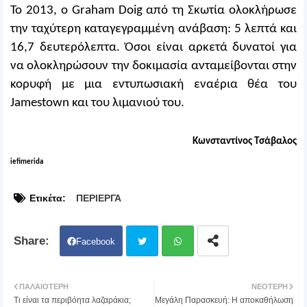
Το 2013, ο Graham Doig από τη Σκωτία ολοκλήρωσε
την ταχύτερη καταγεγραμμένη ανάβαση: 5 λεπτά και
16,7 δευτερόλεπτα. Όσοι είναι αρκετά δυνατοί για
να ολοκληρώσουν την δοκιμασία ανταμείβονται στην
κορυφή με μια εντυπωσιακή εναέρια θέα του
Jamestown και του λιμανιού του.
Κωνσταντίνος Τσάβαλος
iefimerida
Ετικέτα:
ΠΕΡΙΕΡΓΑ
Facebook
Twit
Wh
ΠΑΛΑΙΌΤΕΡΗ
ΝΕΌΤΕΡΗ
Τι είναι τα περιβόητα λαζαράκια;
Μεγάλη Παρασκευή: Η αποκαθήλωση
ter
atsa