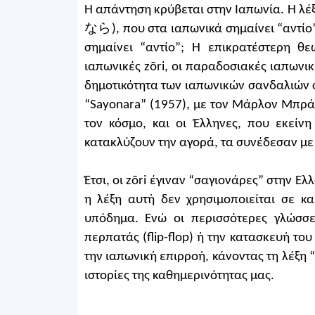
Η απάντηση κρύβεται στην Ιαπωνία. Η λ
なら), που στα ιαπωνικά σημαίνει “αντίο
σημαίνει “αντίο”; Η επικρατέστερη θε
ιαπωνικές zōri, οι παραδοσιακές ιαπωνικ
δημοτικότητα των ιαπωνικών σανδαλιών σ
“Sayonara” (1957), με τον Μάρλον Μπράν
τον κόσμο, και οι Έλληνες, που εκείν
κατακλύζουν την αγορά, τα συνέδεσαν με
Έτσι, οι zōri έγιναν “σαγιονάρες” στην Ε
η λέξη αυτή δεν χρησιμοποιείται σε κ
υπόδημα. Ενώ οι περισσότερες γλώσσ
περπατάς (flip-flop) ή την κατασκευή του
την ιαπωνική επιρροή, κάνοντας τη λέξη 
ιστορίες της καθημερινότητας μας.