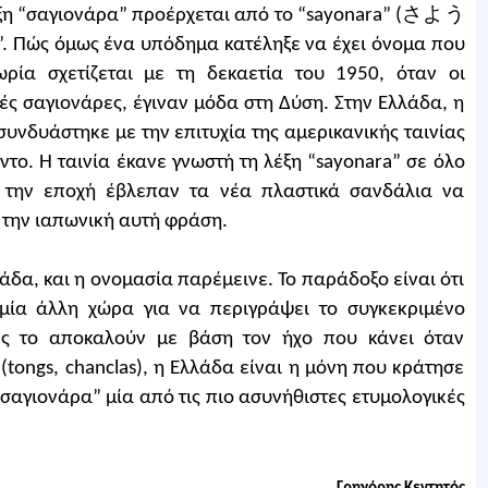
έξη “σαγιονάρα” προέρχεται από το “sayonara” (さよう
”. Πώς όμως ένα υπόδημα κατέληξε να έχει όνομα που
ωρία σχετίζεται με τη δεκαετία του 1950, όταν οι
ές σαγιονάρες, έγιναν μόδα στη Δύση. Στην Ελλάδα, η
υνδυάστηκε με την επιτυχία της αμερικανικής ταινίας
το. Η ταινία έκανε γνωστή τη λέξη “sayonara” σε όλο
η την εποχή έβλεπαν τα νέα πλαστικά σανδάλια να
 την ιαπωνική αυτή φράση.
λλάδα, και η ονομασία παρέμεινε. Το παράδοξο είναι ότι
αμία άλλη χώρα για να περιγράψει το συγκεκριμένο
ες το αποκαλούν με βάση τον ήχο που κάνει όταν
 (tongs, chanclas), η Ελλάδα είναι η μόνη που κράτησε
“σαγιονάρα” μία από τις πιο ασυνήθιστες ετυμολογικές