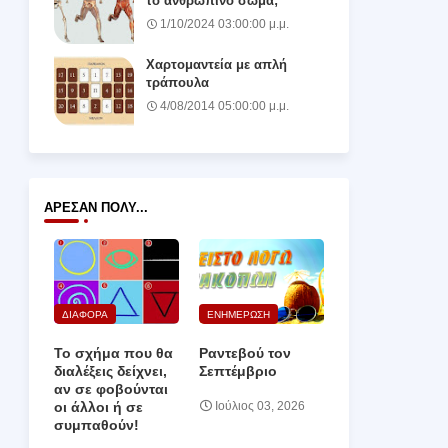
το ανθρώπινο σώμα;
1/10/2024 03:00:00 μ.μ.
Χαρτομαντεία με απλή
τράπουλα
4/08/2014 05:00:00 μ.μ.
ΆΡΕΣΑΝ ΠΟΛΎ...
ΔΙΑΦΟΡΑ
ΕΝΗΜΕΡΩΣΗ
Το σχήμα που θα
Ραντεβού τον
διαλέξεις δείχνει,
Σεπτέμβριο
αν σε φοβούνται
οι άλλοι ή σε
Ιούλιος 03, 2026
συμπαθούν!