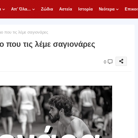
α
Απ' Όλα...
Ζώδια
Αστεία
Ιστορία
Νεότερα
Επικοι
μο που τις λέμε σαγιονάρες
ο που τις λέμε σαγιονάρες
0