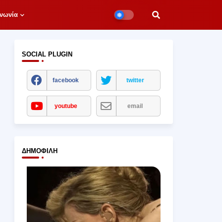
νωνία
SOCIAL PLUGIN
facebook
twitter
youtube
email
ΔΗΜΟΦΙΛΉ