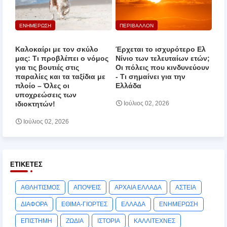
ΕΝΗΜΕΡΩΣΗ
ΠΕΡΙΒΑΛΛΟΝ
Καλοκαίρι με τον σκύλο
Έρχεται το ισχυρότερο Ελ
μας: Τι προβλέπει ο νόμος
Νίνιο των τελευταίων ετών;
για τις βουτιές στις
Οι πόλεις που κινδυνεύουν
παραλίες και τα ταξίδια με
‑ Τι σημαίνει για την
πλοίο – Όλες οι
Ελλάδα
υποχρεώσεις των
ιδιοκτητών!
Ιούλιος 02, 2026
Ιούλιος 02, 2026
ΕΤΙΚΈΤΕΣ
ΑΘΛΗΤΙΣΜΟΣ
ΑΠΟΨΕΙΣ
ΑΡΧΑΙΑ ΕΛΛΑΔΑ
ΑΣΤΕΙΑ
ΔΙΑΦΟΡΑ
ΕΘΙΜΑ-ΓΙΟΡΤΕΣ
ΕΛΛΑΔΑ
ΕΝΗΜΕΡΩΣΗ
ΕΠΙΣΤΗΜΗ
ΖΩΔΙΑ
ΙΣΤΟΡΙΑ
ΚΑΛΛΙΤΕΧΝΕΣ