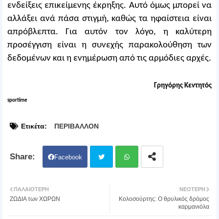
ενδείξεις επικείμενης έκρηξης. Αυτό όμως μπορεί να
αλλάξει ανά πάσα στιγμή, καθώς τα ηφαίστεια είναι
απρόβλεπτα. Για αυτόν τον λόγο, η καλύτερη
προσέγγιση είναι η συνεχής παρακολούθηση των
δεδομένων και η ενημέρωση από τις αρμόδιες αρχές.
Γρηγόρης Κεντητός
sportime
Ετικέτα:
ΠΕΡΙΒΑΛΛΟΝ
Facebook
Twit
Wh
ΠΑΛΑΙΌΤΕΡΗ
ΝΕΌΤΕΡΗ
ΖΩΔΙΑ των ΧΩΡΩΝ
Κολοσούρτης: O θρυλικός δρόμος
ter
atsa
καρμανιόλα