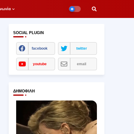
νωνία
SOCIAL PLUGIN
facebook
twitter
youtube
email
ΔΗΜΟΦΙΛΉ