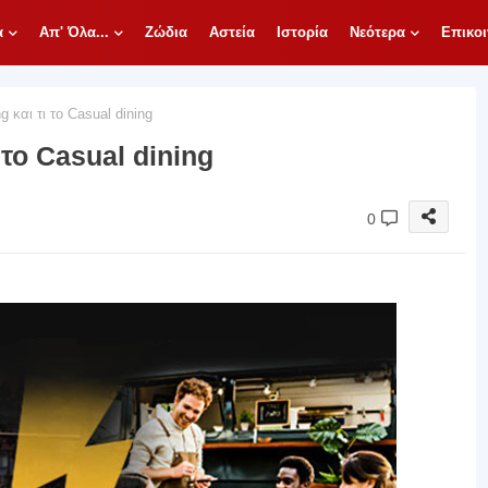
α
Απ' Όλα...
Ζώδια
Αστεία
Ιστορία
Νεότερα
Επικοι
ng και τι το Casual dining
ι το Casual dining
0