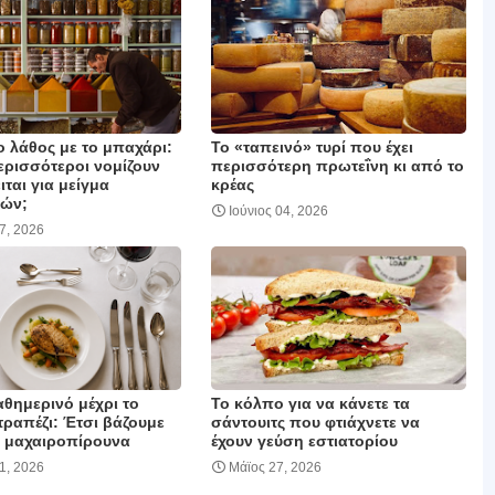
ο λάθος με το μπαχάρι:
Το «ταπεινό» τυρί που έχει
περισσότεροι νομίζουν
περισσότερη πρωτεΐνη κι από το
ιται για μείγμα
κρέας
ών;
Ιούνιος 04, 2026
17, 2026
θημερινό μέχρι το
Το κόλπο για να κάνετε τα
τραπέζι: Έτσι βάζουμε
σάντουιτς που φτιάχνετε να
 μαχαιροπίρουνα
έχουν γεύση εστιατορίου
01, 2026
Μάϊος 27, 2026