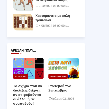
το ανθρώπινο σώμα;
1/10/2024 03:00:00 μ.μ.
Χαρτομαντεία με απλή
τράπουλα
4/08/2014 05:00:00 μ.μ.
ΆΡΕΣΑΝ ΠΟΛΎ...
ΔΙΑΦΟΡΑ
ΕΝΗΜΕΡΩΣΗ
Το σχήμα που θα
Ραντεβού τον
διαλέξεις δείχνει,
Σεπτέμβριο
αν σε φοβούνται
οι άλλοι ή σε
Ιούλιος 03, 2026
συμπαθούν!