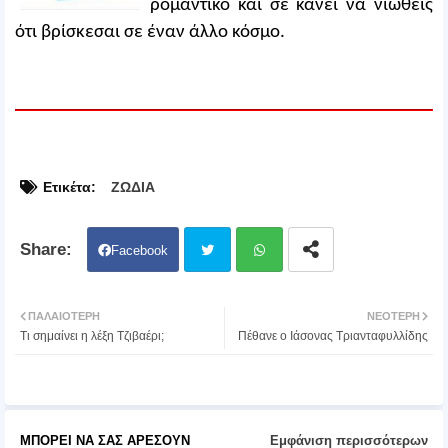
ρομαντικό και σε κάνει να νιώθεις
ότι βρίσκεσαι σε έναν άλλο κόσμο.
Ετικέτα:
ΖΩΔΙΑ
Facebook
Twit
Wh
ΠΑΛΑΙΌΤΕΡΗ
ΝΕΌΤΕΡΗ
Τι σημαίνει η λέξη Τζιβαέρι;
Πέθανε ο Ιάσονας Τριανταφυλλίδης
ter
atsa
pp
ΜΠΟΡΕΊ ΝΑ ΣΑΣ ΑΡΈΣΟΥΝ
Εμφάνιση περισσότερων