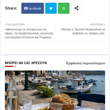
Facebook
Twit
Wh
ΠΑΛΑΙΌΤΕΡΗ
ΝΕΌΤΕΡΗ
«Μολύνουμε τα ποτάμια και τον
Μπορεί η Τεχνητή Νοημοσύνη να
ter
atsa
αέρα»: Οι περιβαλλοντικές ανησυχίες
διαβάσει τις σκέψεις μας;
των αρχαίων Ελλήνων και Ρωμαίων
pp
ΜΠΟΡΕΊ ΝΑ ΣΑΣ ΑΡΈΣΟΥΝ
Εμφάνιση περισσότερων