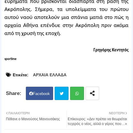
ευρήματα που βρίσκονται διάσπαρτα στη βάση της
Ακρόπολης. Σήμερα, τα υπολείμματα του πρώτου
αυτού ναού αποτελούν μια σπάνια ματιά στο πώς η
αρχαία Αθήνα επένδυε στην Ακρόπολη πριν ακόμα
από τη χρυσή της εποχή.
Γρηγόρης Κεντητός
sportime
Ετικέτα:
ΑΡΧΑΙΑ ΕΛΛΑΔΑ
Facebook
Twit
Wh
ΠΑΛΑΙΌΤΕΡΗ
ΝΕΌΤΕΡΗ
Πέθανε ο Μανούσος Μανουσάκης
Επίκουρος: «Δεν πρέπει να θεωρείται
ter
atsa
τυχερός ο νέος, αλλά ο γέρος που…»