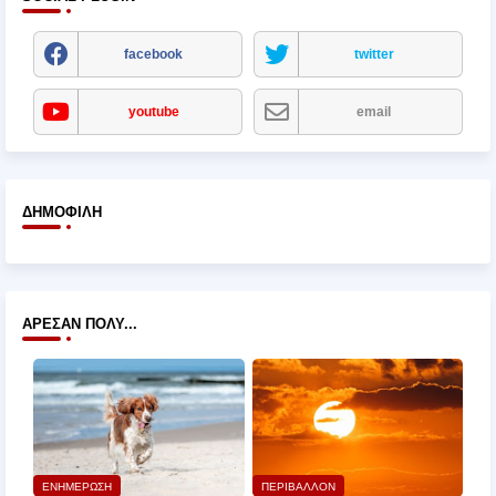
facebook
twitter
youtube
email
ΔΗΜΟΦΙΛΉ
ΆΡΕΣΑΝ ΠΟΛΎ...
ΕΝΗΜΕΡΩΣΗ
ΠΕΡΙΒΑΛΛΟΝ