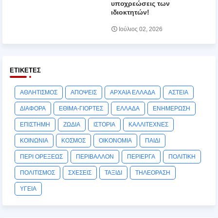
υποχρεώσεις των
ιδιοκτητών!
Ιούλιος 02, 2026
ΕΤΙΚΈΤΕΣ
ΑΘΛΗΤΙΣΜΟΣ
ΑΠΟΨΕΙΣ
ΑΡΧΑΙΑ ΕΛΛΑΔΑ
ΑΣΤΕΙΑ
ΔΙΑΦΟΡΑ
ΕΘΙΜΑ-ΓΙΟΡΤΕΣ
ΕΛΛΑΔΑ
ΕΝΗΜΕΡΩΣΗ
ΕΠΙΣΤΗΜΗ
ΖΩΔΙΑ
ΙΣΤΟΡΙΑ
ΚΑΛΛΙΤΕΧΝΕΣ
ΚΟΙΝΩΝΙΑ
ΚΟΣΜΟΣ
ΟΙΚΟΝΟΜΙΑ
ΠΑΙΔΙ
ΠΕΡΙ ΟΡΕΞΕΩΣ
ΠΕΡΙΒΑΛΛΟΝ
ΠΕΡΙΕΡΓΑ
ΠΟΛΙΤΙΚΗ
ΠΟΛΙΤΙΣΜΟΣ
ΣΧΕΣΕΙΣ
ΤΑΞΙΔΙ
ΤΗΛΕΟΡΑΣΗ
ΥΓΕΙΑ