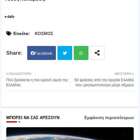
e-daily
Ετικέτα:
ΚΟΣΜΟΣ
Facebook
Twit
Wh
ΠΑΛΑΙΌΤΕΡΗ
ΝΕΌΤΕΡΗ
Πού βρίσκεται η πιο ορεινή λίμνη της
50 φράσεις από την αρχαία Ελλάδα
ter
atsa
Ελλάδας
που χρησιμοποιούμε μέχρι σήμερα
pp
ΜΠΟΡΕΊ ΝΑ ΣΑΣ ΑΡΈΣΟΥΝ
Εμφάνιση περισσότερων