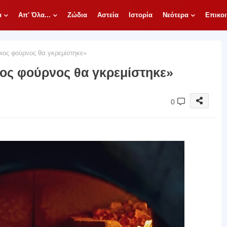
α
Απ' Όλα...
Ζώδια
Αστεία
Ιστορία
Νεότερα
Επικοι
ος φούρνος θα γκρεμίστηκε»
ος φούρνος θα γκρεμίστηκε»
0