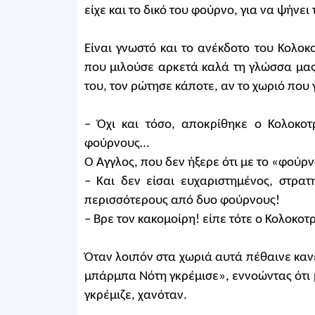
είχε και το δικό του φούρνο, για να ψήνει 
Είναι γνωστό και το ανέκδοτο του Κολοκ
που μιλούσε αρκετά καλά τη γλώσσα μας 
του, τον ρώτησε κάποτε, αν το χωριό που
– Όχι και τόσο, αποκρίθηκε ο Κολοκο
φούρνους…
Ο Άγγλος, που δεν ήξερε ότι με το «φούρν
– Και δεν είσαι ευχαριστημένος, στρατ
περισσότερους από δυο φούρνους!
– Βρε τον κακομοίρη! είπε τότε ο Κολοκοτρ
Όταν λοιπόν στα χωριά αυτά πέθαινε κανέ
μπάρμπα Νότη γκρέμισε», εννοώντας ότι με
γκρέμιζε, χανόταν.