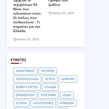
Έρχεται το
Προφίλ των
ισχυρότερο Ελ
ζωδίων
Νίνιο των
τελευταίων ετών;
Ιούλιος 02, 2026
Οι πόλεις που
κινδυνεύουν ‑ Τι
σημαίνει για την
Ελλάδα
Ιούλιος 02, 2026
ΕΤΙΚΈΤΕΣ
ΑΘΛΗΤΙΣΜΟΣ
ΑΠΟΨΕΙΣ
ΑΡΧΑΙΑ ΕΛΛΑΔΑ
ΑΣΤΕΙΑ
ΔΙΑΦΟΡΑ
ΕΘΙΜΑ-ΓΙΟΡΤΕΣ
ΕΛΛΑΔΑ
ΕΝΗΜΕΡΩΣΗ
ΕΠΙΣΤΗΜΗ
ΖΩΔΙΑ
ΙΣΤΟΡΙΑ
ΚΑΛΛΙΤΕΧΝΕΣ
ΚΟΙΝΩΝΙΑ