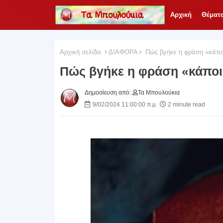
Αρχική
Θέματ
Αρχική σελίδα
ΔΙΑΦΟΡΑ
Πώς βγήκε η φράση «κάποι
Πώς βγήκε η φράση «κάποι
Δημοσίευση από:
Τα Μπουλούκια
9/02/2024 11:00:00 π.μ.
2 minute read