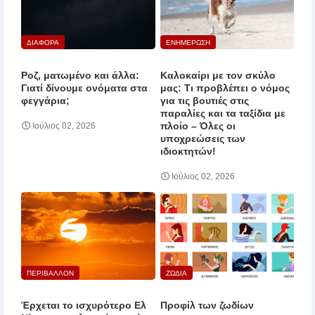
ΔΙΑΦΟΡΑ
ΕΝΗΜΕΡΩΣΗ
Ροζ, ματωμένο και άλλα:
Καλοκαίρι με τον σκύλο
Γιατί δίνουμε ονόματα στα
μας: Τι προβλέπει ο νόμος
φεγγάρια;
για τις βουτιές στις
παραλίες και τα ταξίδια με
πλοίο – Όλες οι
Ιούλιος 02, 2026
υποχρεώσεις των
ιδιοκτητών!
Ιούλιος 02, 2026
ΠΕΡΙΒΑΛΛΟΝ
ΖΩΔΙΑ
Έρχεται το ισχυρότερο Ελ
Προφίλ των ζωδίων