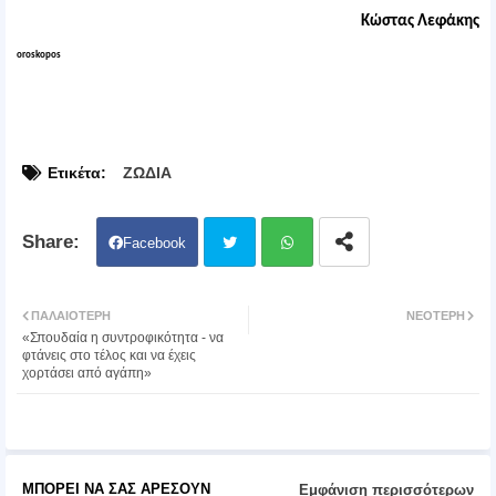
Κώστας Λεφάκης
oroskopos
Ετικέτα:
ΖΩΔΙΑ
Facebook
Twit
Wh
ΠΑΛΑΙΌΤΕΡΗ
ΝΕΌΤΕΡΗ
«Σπουδαία η συντροφικότητα - να
ter
atsa
φτάνεις στο τέλος και να έχεις
χορτάσει από αγάπη»
pp
ΜΠΟΡΕΊ ΝΑ ΣΑΣ ΑΡΈΣΟΥΝ
Εμφάνιση περισσότερων