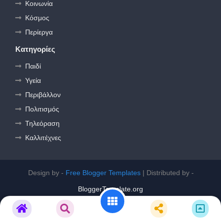
Κοινωνία
Κόσμος
Περίεργα
Κατηγορίες
Παιδί
Υγεία
Περιβάλλον
Πολιτισμός
Τηλεόραση
Καλλιτέχνες
Design by -
Free Blogger Templates
| Distributed by -
BloggerTemplate.org