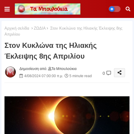
Αρχική σελίδα
ΖΩΔΙΑ
Στον Κυκλώνα της Ηλιακής Έκλειψης 8ης
Απριλίου
Στον Κυκλώνα της Ηλιακής
Έκλειψης 8ης Απριλίου
Δημοσίευση από:
Τα Μπουλούκια
0
4/08/2024 07:00:00 π.μ.
5 minute read