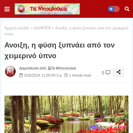
Αρχική σελίδα
ΔΙΑΦΟΡΑ
Ανοιξη, η φύση ξυπνάει από τον χειμερινό
ύπνο
Ανοιξη, η φύση ξυπνάει από τον
χειμερινό ύπνο
Δημοσίευση από:
Τα Μπουλούκια
0
3/26/2024 11:00:00 π.μ.
1 minute read