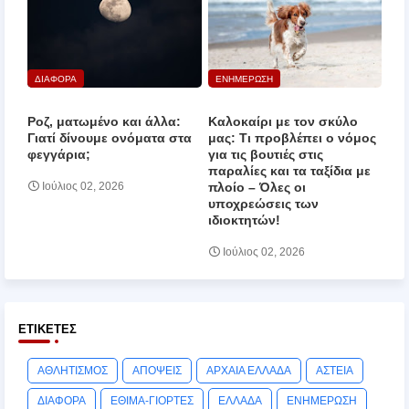
ΔΙΑΦΟΡΑ
ΕΝΗΜΕΡΩΣΗ
Ροζ, ματωμένο και άλλα:
Καλοκαίρι με τον σκύλο
Γιατί δίνουμε ονόματα στα
μας: Τι προβλέπει ο νόμος
φεγγάρια;
για τις βουτιές στις
παραλίες και τα ταξίδια με
πλοίο – Όλες οι
Ιούλιος 02, 2026
υποχρεώσεις των
ιδιοκτητών!
Ιούλιος 02, 2026
ΕΤΙΚΈΤΕΣ
ΑΘΛΗΤΙΣΜΟΣ
ΑΠΟΨΕΙΣ
ΑΡΧΑΙΑ ΕΛΛΑΔΑ
ΑΣΤΕΙΑ
ΔΙΑΦΟΡΑ
ΕΘΙΜΑ-ΓΙΟΡΤΕΣ
ΕΛΛΑΔΑ
ΕΝΗΜΕΡΩΣΗ