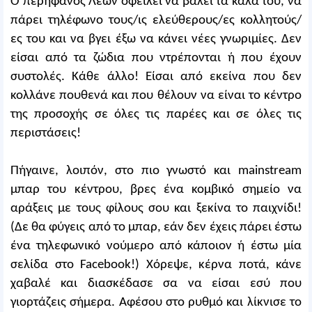
Ο περήφανος Λέων οφείλει να βάλει τα καλά του, να
πάρει τηλέφωνο τους/ις ελεύθερους/ες κολλητούς/
ες του και να βγει έξω να κάνει νέες γνωριμίες. Δεν
είσαι από τα ζώδια που ντρέπονται ή που έχουν
συστολές. Κάθε άλλο! Είσαι από εκείνα που δεν
κολλάνε πουθενά και που θέλουν να είναι το κέντρο
της προσοχής σε όλες τις παρέες και σε όλες τις
περιστάσεις!
Πήγαινε, λοιπόν, στο πιο γνωστό και mainstream
μπαρ του κέντρου, βρες ένα κομβικό σημείο να
αράξεις με τους φίλους σου και ξεκίνα το παιχνίδι!
(Δε θα φύγεις από το μπαρ, εάν δεν έχεις πάρει έστω
ένα τηλεφωνικό νούμερο από κάποιον ή έστω μία
σελίδα στο Facebook!) Χόρεψε, κέρνα ποτά, κάνε
χαβαλέ και διασκέδασε σα να είσαι εσύ που
γιορτάζεις σήμερα. Αφέσου στο ρυθμό και λίκνισε το