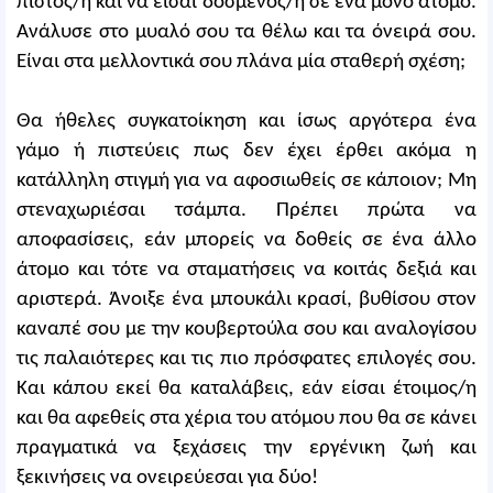
πιστός/η και να είσαι δοσμένος/η σε ένα μόνο άτομο.
Ανάλυσε στο μυαλό σου τα θέλω και τα όνειρά σου.
Είναι στα μελλοντικά σου πλάνα μία σταθερή σχέση;
Θα ήθελες συγκατοίκηση και ίσως αργότερα ένα
γάμο ή πιστεύεις πως δεν έχει έρθει ακόμα η
κατάλληλη στιγμή για να αφοσιωθείς σε κάποιον; Μη
στεναχωριέσαι τσάμπα. Πρέπει πρώτα να
αποφασίσεις, εάν μπορείς να δοθείς σε ένα άλλο
άτομο και τότε να σταματήσεις να κοιτάς δεξιά και
αριστερά. Άνοιξε ένα μπουκάλι κρασί, βυθίσου στον
καναπέ σου με την κουβερτούλα σου και αναλογίσου
τις παλαιότερες και τις πιο πρόσφατες επιλογές σου.
Και κάπου εκεί θα καταλάβεις, εάν είσαι έτοιμος/η
και θα αφεθείς στα χέρια του ατόμου που θα σε κάνει
πραγματικά να ξεχάσεις την εργένικη ζωή και
ξεκινήσεις να ονειρεύεσαι για δύο!