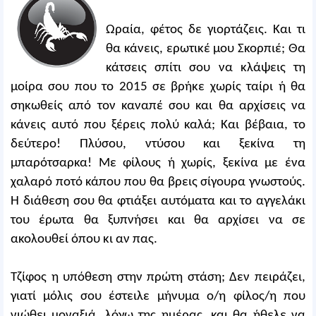
Ωραία, φέτος δε γιορτάζεις. Και τι
θα κάνεις, ερωτικέ μου Σκορπιέ; Θα
κάτσεις σπίτι σου να κλάψεις τη
μοίρα σου που το 2015 σε βρήκε χωρίς ταίρι ή θα
σηκωθείς από τον καναπέ σου και θα αρχίσεις να
κάνεις αυτό που ξέρεις πολύ καλά; Και βέβαια, το
δεύτερο! Πλύσου, ντύσου και ξεκίνα τη
μπαρότσαρκα! Με φίλους ή χωρίς, ξεκίνα με ένα
χαλαρό ποτό κάπου που θα βρεις σίγουρα γνωστούς.
Η διάθεση σου θα φτιάξει αυτόματα και το αγγελάκι
του έρωτα θα ξυπνήσει και θα αρχίσει να σε
ακολουθεί όπου κι αν πας.
Τζίφος η υπόθεση στην πρώτη στάση; Δεν πειράζει,
γιατί μόλις σου έστειλε μήνυμα ο/η φίλος/η που
νιώθει μοναξιά, λόγω της ημέρας, και θα ήθελε να