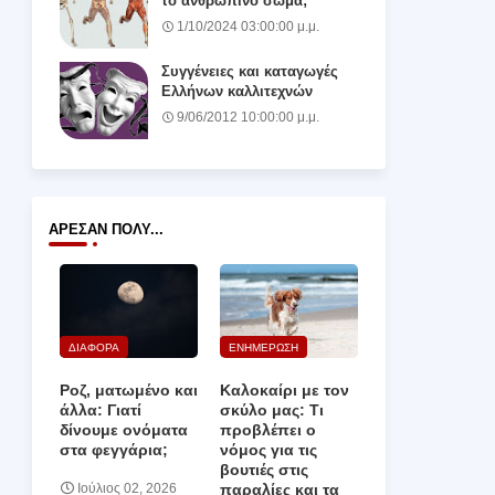
το ανθρώπινο σώμα;
1/10/2024 03:00:00 μ.μ.
Συγγένειες και καταγωγές
Ελλήνων καλλιτεχνών
9/06/2012 10:00:00 μ.μ.
ΆΡΕΣΑΝ ΠΟΛΎ...
ΔΙΑΦΟΡΑ
ΕΝΗΜΕΡΩΣΗ
Ροζ, ματωμένο και
Καλοκαίρι με τον
άλλα: Γιατί
σκύλο μας: Τι
δίνουμε ονόματα
προβλέπει ο
στα φεγγάρια;
νόμος για τις
βουτιές στις
παραλίες και τα
Ιούλιος 02, 2026