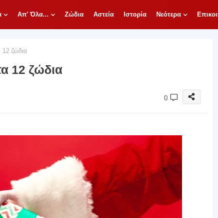
α
Απ' Όλα...
Ζώδια
Αστεία
Ιστορία
Νεότερα
Επικοι
 12 ζώδια
α 12 ζώδια
0