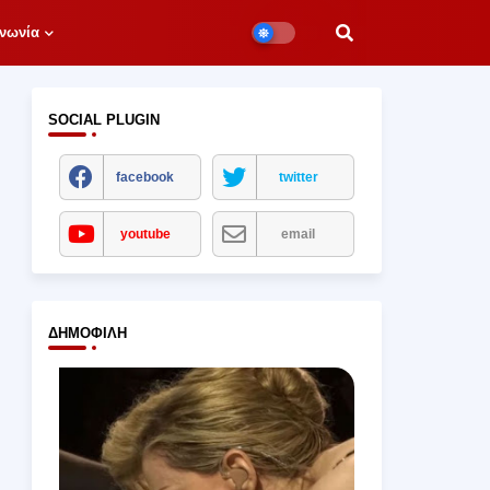
νωνία
SOCIAL PLUGIN
facebook
twitter
youtube
email
ΔΗΜΟΦΙΛΉ