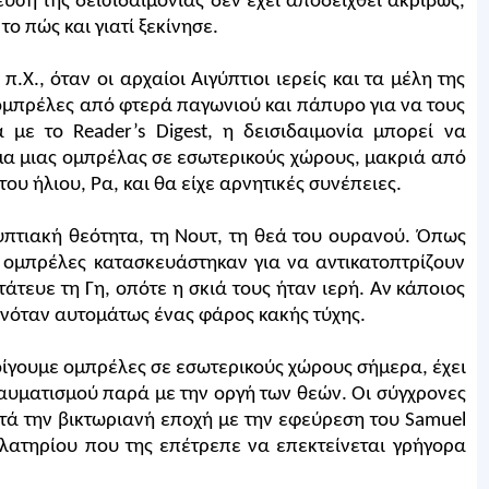
υση της δεισιδαιμονίας δεν έχει αποδειχθεί ακριβώς,
ο πώς και γιατί ξεκίνησε.
π.Χ., όταν οι αρχαίοι Αιγύπτιοι ιερείς και τα μέλη της
ομπρέλες από φτερά παγωνιού και πάπυρο για να τους
με το Reader’s Digest, η δεισιδαιμονία μπορεί να
μα μιας ομπρέλας σε εσωτερικούς χώρους, μακριά από
 του ήλιου, Ρα, και θα είχε αρνητικές συνέπειες.
υπτιακή θεότητα, τη Νουτ, τη θεά του ουρανού. Όπως
 ομπρέλες κατασκευάστηκαν για να αντικατοπτρίζουν
άτευε τη Γη, οπότε η σκιά τους ήταν ιερή. Αν κάποιος
γινόταν αυτομάτως ένας φάρος κακής τύχης.
ίγουμε ομπρέλες σε εσωτερικούς χώρους σήμερα, έχει
αυματισμού παρά με την οργή των θεών. Οι σύγχρονες
τά την βικτωριανή εποχή με την εφεύρεση του Samuel
λατηρίου που της επέτρεπε να επεκτείνεται γρήγορα