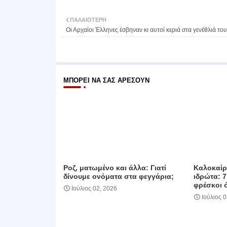
ΠΑΛΑΙΌΤΕΡΗ
Οι Αρχαίοι Έλληνες έσβηναν κι αυτοί κεριά στα γενέθλιά το
ΜΠΟΡΕΊ ΝΑ ΣΑΣ ΑΡΈΣΟΥΝ
Ροζ, ματωμένο και άλλα: Γιατί
Καλοκαίρι
δίνουμε ονόματα στα φεγγάρια;
ιδρώτα: 7
φρέσκοι 
Ιούλιος 02, 2026
Ιούλιος 