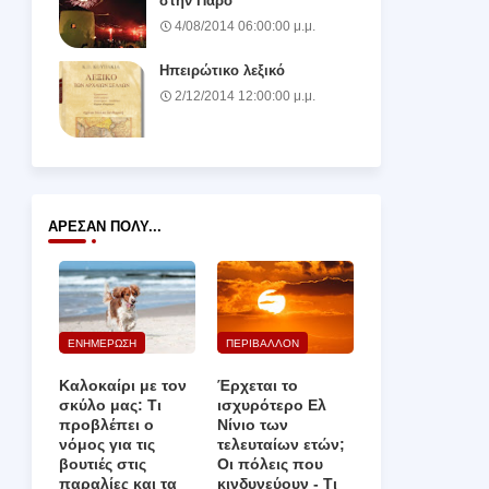
στην Πάρο
4/08/2014 06:00:00 μ.μ.
Ηπειρώτικο λεξικό
2/12/2014 12:00:00 μ.μ.
ΆΡΕΣΑΝ ΠΟΛΎ...
ΕΝΗΜΕΡΩΣΗ
ΠΕΡΙΒΑΛΛΟΝ
Καλοκαίρι με τον
Έρχεται το
σκύλο μας: Τι
ισχυρότερο Ελ
προβλέπει ο
Νίνιο των
νόμος για τις
τελευταίων ετών;
βουτιές στις
Οι πόλεις που
παραλίες και τα
κινδυνεύουν ‑ Τι