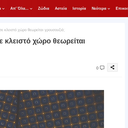
α
Απ' Όλα...
Ζώδια
Αστεία
Ιστορία
Νεότερα
Επικοι
σε κλειστό χώρο θεωρείται γρουσουζιά;
σε κλειστό χώρο θεωρείται
0