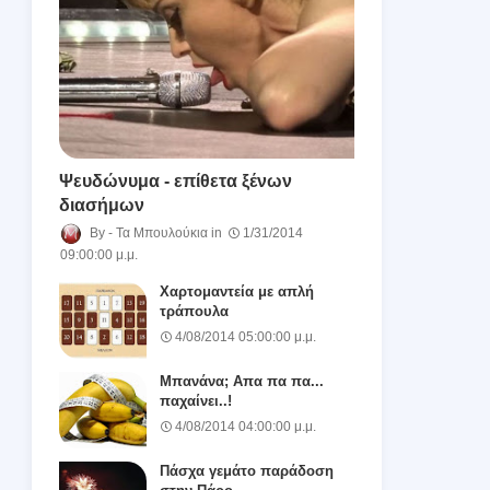
Ψευδώνυμα - επίθετα ξένων
διασήμων
Τα Μπουλούκια
1/31/2014
09:00:00 μ.μ.
Χαρτομαντεία με απλή
τράπουλα
4/08/2014 05:00:00 μ.μ.
Μπανάνα; Απα πα πα...
παχαίνει..!
4/08/2014 04:00:00 μ.μ.
Πάσχα γεμάτο παράδοση