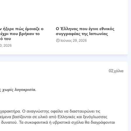
ν ήξερε πώς έμοιαζε ο
Ο Έλληνας που έγινε εθνικός
μέχρι που βρήκαν το
συγγραφέας της Ιαπωνίας
ό του
Ιούνιος 29, 2026
30, 2026
0Σχόλια
ς χωρίς λογοκρισία.
αρακτήρα. Ο αναγνώστης οφείλει να διασταυρώνει τις
είμενα βασίζονται σε υλικό από Ελληνικές και ξενόγλωσσες
υ δυνατού. Τα συκοφαντικά ή υβριστικά σχόλια θα διαγράφονται