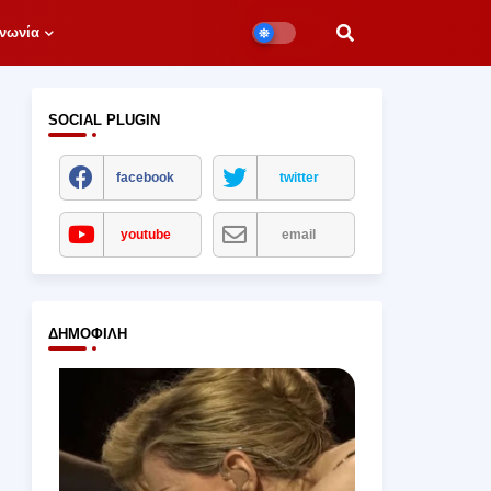
νωνία
SOCIAL PLUGIN
facebook
twitter
youtube
email
ΔΗΜΟΦΙΛΉ