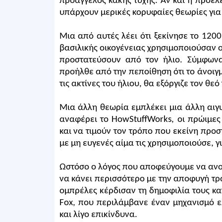
προάγγελος κακής τύχης. Αν και η προέλε
υπάρχουν μερικές κορυφαίες θεωρίες για τ
Μια από αυτές λέει ότι ξεκίνησε το 1200 
βασιλικής οικογένειας χρησιμοποιούσαν 
προστατεύσουν από τον ήλιο. Σύμφωνα 
προήλθε από την πεποίθηση ότι το άνοιγ
τις ακτίνες του ήλιου, θα εξόργιζε τον θεό
Μια άλλη θεωρία εμπλέκει μια άλλη αιγ
αναφέρει το HowStuffWorks, οι πρώιμες
και να τιμούν τον τρόπο που εκείνη προστ
με μη ευγενές αίμα τις χρησιμοποιούσε, 
Ωστόσο ο λόγος που αποφεύγουμε να ανο
να κάνει περισσότερο με την αποφυγή τρ
ομπρέλες κέρδισαν τη δημοφιλία τους κα
Fox, που περιλάμβανε έναν μηχανισμό ε
και λίγο επικίνδυνα.