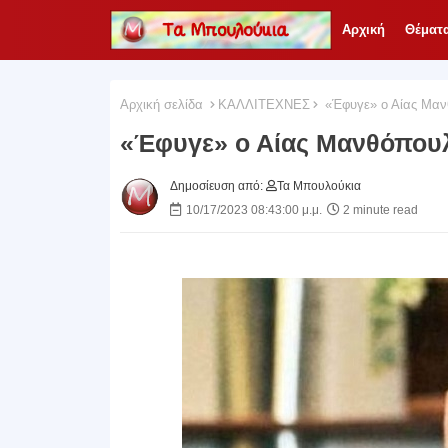
Αρχική
Θέματ
Αρχική σελίδα
ΚΑΛΛΙΤΕΧΝΕΣ
«Έφυγε» ο Αίας Μαν
«Έφυγε» ο Αίας Μανθόπου
Δημοσίευση από:
Τα Μπουλούκια
10/17/2023 08:43:00 μ.μ.
2 minute read