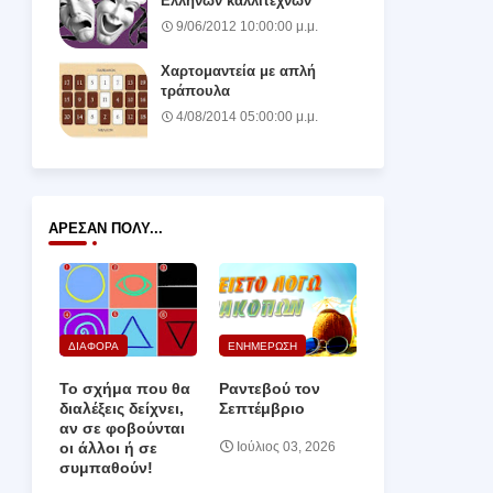
Ελλήνων καλλιτεχνών
9/06/2012 10:00:00 μ.μ.
Χαρτομαντεία με απλή
τράπουλα
4/08/2014 05:00:00 μ.μ.
ΆΡΕΣΑΝ ΠΟΛΎ...
ΔΙΑΦΟΡΑ
ΕΝΗΜΕΡΩΣΗ
Το σχήμα που θα
Ραντεβού τον
διαλέξεις δείχνει,
Σεπτέμβριο
αν σε φοβούνται
οι άλλοι ή σε
Ιούλιος 03, 2026
συμπαθούν!