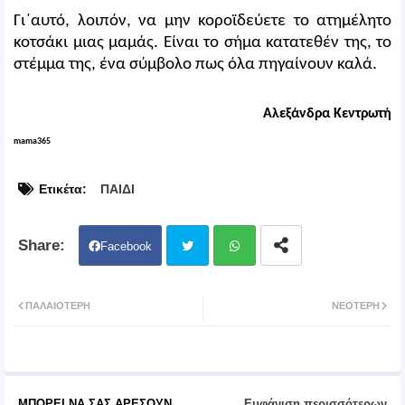
Γι΄αυτό, λοιπόν, να μην κοροϊδεύετε το ατημέλητο
κοτσάκι μιας μαμάς. Είναι το σήμα κατατεθέν της, το
στέμμα της, ένα σύμβολο πως όλα πηγαίνουν καλά.
Αλεξάνδρα Κεντρωτή
mama365
Ετικέτα:
ΠΑΙΔΙ
Facebook
Twit
Wh
ΠΑΛΑΙΌΤΕΡΗ
ΝΕΌΤΕΡΗ
ter
atsa
pp
ΜΠΟΡΕΊ ΝΑ ΣΑΣ ΑΡΈΣΟΥΝ
Εμφάνιση περισσότερων