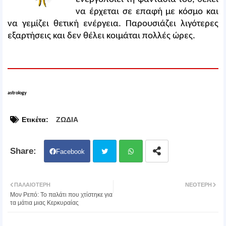
να έρχεται σε επαφή με κόσμο και
να γεμίζει θετική ενέργεια. Παρουσιάζει λιγότερες
εξαρτήσεις και δεν θέλει κοιμάται πολλές ώρες.
astrology
Ετικέτα:
ΖΩΔΙΑ
Facebook
Twit
Wh
ΠΑΛΑΙΌΤΕΡΗ
ΝΕΌΤΕΡΗ
Μον Ρεπό: Το παλάτι που χτίστηκε για
ter
atsa
τα μάτια μιας Κερκυραίας
pp