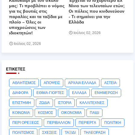
Καλοκαίρι με τον σκύλο
Έρχεται το ισχυρότερο Ελ
μας: Τι προβλέπει ο νόμος
Νίνιο των τελευταίων ετών;
για τις βουτιές στις
Οι πόλεις που κινδυνεύουν
παραλίες και τα ταξίδια με
‑ Τι σημαίνει για την
πλοίο – Όλες οι
Ελλάδα
υποχρεώσεις των
ιδιοκτητών!
Ιούλιος 02, 2026
Ιούλιος 02, 2026
ΕΤΙΚΈΤΕΣ
ΑΘΛΗΤΙΣΜΟΣ
ΑΠΟΨΕΙΣ
ΑΡΧΑΙΑ ΕΛΛΑΔΑ
ΑΣΤΕΙΑ
ΔΙΑΦΟΡΑ
ΕΘΙΜΑ-ΓΙΟΡΤΕΣ
ΕΛΛΑΔΑ
ΕΝΗΜΕΡΩΣΗ
ΕΠΙΣΤΗΜΗ
ΖΩΔΙΑ
ΙΣΤΟΡΙΑ
ΚΑΛΛΙΤΕΧΝΕΣ
ΚΟΙΝΩΝΙΑ
ΚΟΣΜΟΣ
ΟΙΚΟΝΟΜΙΑ
ΠΑΙΔΙ
ΠΕΡΙ ΟΡΕΞΕΩΣ
ΠΕΡΙΒΑΛΛΟΝ
ΠΕΡΙΕΡΓΑ
ΠΟΛΙΤΙΚΗ
ΠΟΛΙΤΙΣΜΟΣ
ΣΧΕΣΕΙΣ
ΤΑΞΙΔΙ
ΤΗΛΕΟΡΑΣΗ