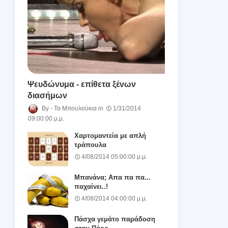
Ψευδώνυμα - επίθετα ξένων
διασήμων
Τα Μπουλούκια
1/31/2014
09:00:00 μ.μ.
Χαρτομαντεία με απλή
τράπουλα
4/08/2014 05:00:00 μ.μ.
Μπανάνα; Απα πα πα...
παχαίνει..!
4/08/2014 04:00:00 μ.μ.
Πάσχα γεμάτο παράδοση