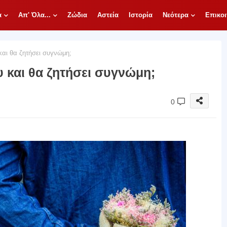
α
Απ' Όλα...
Ζώδια
Αστεία
Ιστορία
Νεότερα
Επικοι
αι θα ζητήσει συγνώμη;
υ και θα ζητήσει συγνώμη;
0