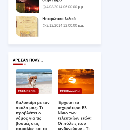
στην Πάρο
4/08/2014 06:00:00 μ.μ.
Ηπειρώτικο λεξικό
2/12/2014 12:00:00 μ.μ.
ΆΡΕΣΑΝ ΠΟΛΎ...
ΕΝΗΜΕΡΩΣΗ
ΠΕΡΙΒΑΛΛΟΝ
Καλοκαίρι με τον
Έρχεται το
σκύλο μας: Τι
ισχυρότερο Ελ
προβλέπει ο
Νίνιο των
νόμος για τις
τελευταίων ετών;
βουτιές στις
Οι πόλεις που
παραλίες και τα
κινδυνεύουν ‑ Τι