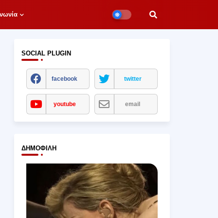
νωνία
SOCIAL PLUGIN
facebook
twitter
youtube
email
ΔΗΜΟΦΙΛΉ