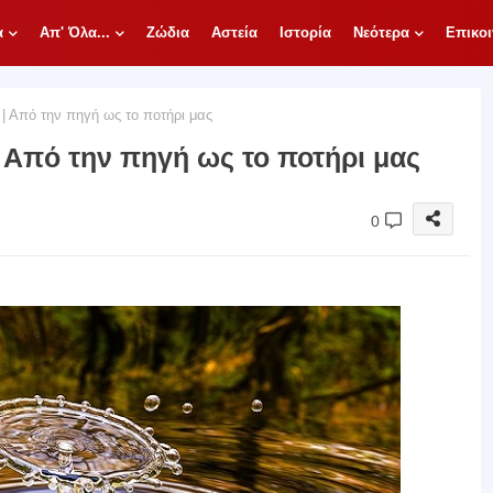
α
Απ' Όλα...
Ζώδια
Αστεία
Ιστορία
Νεότερα
Επικοι
 | Από την πηγή ως το ποτήρι μας
 | Από την πηγή ως το ποτήρι μας
0