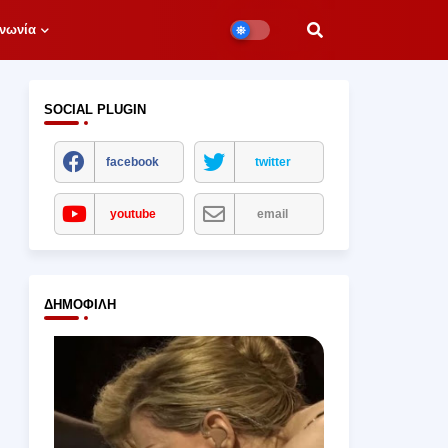
νωνία
SOCIAL PLUGIN
facebook
twitter
youtube
email
ΔΗΜΟΦΙΛΉ