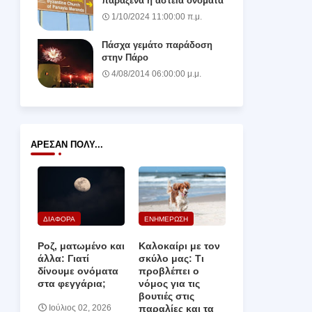
παράξενα ή αστεία ονόματα
1/10/2024 11:00:00 π.μ.
Πάσχα γεμάτο παράδοση
στην Πάρο
4/08/2014 06:00:00 μ.μ.
ΆΡΕΣΑΝ ΠΟΛΎ...
ΔΙΑΦΟΡΑ
ΕΝΗΜΕΡΩΣΗ
Ροζ, ματωμένο και
Καλοκαίρι με τον
άλλα: Γιατί
σκύλο μας: Τι
δίνουμε ονόματα
προβλέπει ο
στα φεγγάρια;
νόμος για τις
βουτιές στις
παραλίες και τα
Ιούλιος 02, 2026