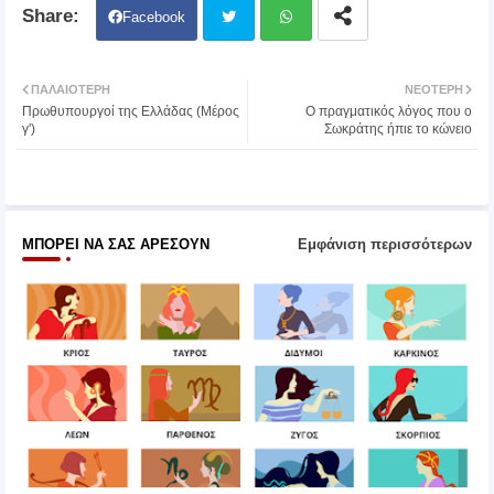
Facebook
Twit
Wh
ΠΑΛΑΙΌΤΕΡΗ
ΝΕΌΤΕΡΗ
Πρωθυπουργοί της Ελλάδας (Μέρος
Ο πραγματικός λόγος που ο
ter
atsa
γ')
Σωκράτης ήπιε το κώνειο
pp
ΜΠΟΡΕΊ ΝΑ ΣΑΣ ΑΡΈΣΟΥΝ
Εμφάνιση περισσότερων