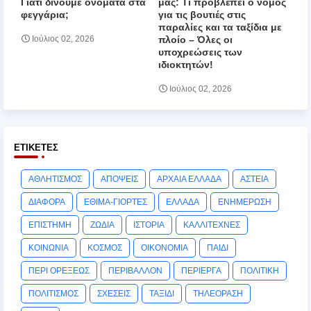
Γιατί δίνουμε ονόματα στα
μας: Τι προβλέπει ο νόμος
φεγγάρια;
για τις βουτιές στις
παραλίες και τα ταξίδια με
πλοίο – Όλες οι
Ιούλιος 02, 2026
υποχρεώσεις των
ιδιοκτητών!
Ιούλιος 02, 2026
ΕΤΙΚΈΤΕΣ
ΑΘΛΗΤΙΣΜΟΣ
ΑΠΟΨΕΙΣ
ΑΡΧΑΙΑ ΕΛΛΑΔΑ
ΑΣΤΕΙΑ
ΔΙΑΦΟΡΑ
ΕΘΙΜΑ-ΓΙΟΡΤΕΣ
ΕΛΛΑΔΑ
ΕΝΗΜΕΡΩΣΗ
ΕΠΙΣΤΗΜΗ
ΖΩΔΙΑ
ΙΣΤΟΡΙΑ
ΚΑΛΛΙΤΕΧΝΕΣ
ΚΟΙΝΩΝΙΑ
ΚΟΣΜΟΣ
ΟΙΚΟΝΟΜΙΑ
ΠΑΙΔΙ
ΠΕΡΙ ΟΡΕΞΕΩΣ
ΠΕΡΙΒΑΛΛΟΝ
ΠΕΡΙΕΡΓΑ
ΠΟΛΙΤΙΚΗ
ΠΟΛΙΤΙΣΜΟΣ
ΣΧΕΣΕΙΣ
ΤΑΞΙΔΙ
ΤΗΛΕΟΡΑΣΗ