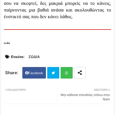
σου να σκεφτεί, δες μακριά μπορείς να το κάνεις,
παίρνοντας μια βαθιά ανάσα και ακολουθώντας το
ένστικτό σας που δεν κάνει λάθος.
zwdia
Ετικέτα:
ΖΩΔΙΑ
Facebook
Twit
Wh
ΠΑΛΑΙΌΤΕΡΗ
ΝΕΌΤΕΡΗ
Μην κάθεσαι απευθείας επάνω στην
ter
atsa
άμμο
pp