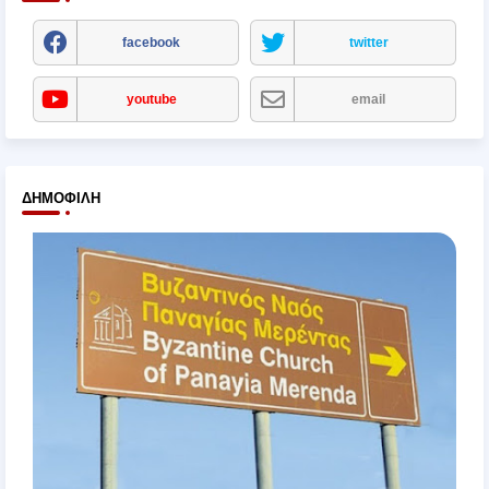
facebook
twitter
youtube
email
ΔΗΜΟΦΙΛΉ