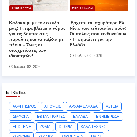
ΕΝΗΜΕΡΩΣΗ
ΠΕΡΙΒΑΛΛΟΝ
Καλοκαίρι με τον σκύλο
Έρχεται το ισχυρότερο Ελ
μας: Τι προβλέπει ο νόμος
Νίνιο των τελευταίων ετών;
για τις βουτιές στις
Οι πόλεις που κινδυνεύουν
παραλίες και τα ταξίδια με
‑ Τι σημαίνει για την
πλοίο – Όλες οι
Ελλάδα
υποχρεώσεις των
ιδιοκτητών!
Ιούλιος 02, 2026
Ιούλιος 02, 2026
ΕΤΙΚΈΤΕΣ
ΑΘΛΗΤΙΣΜΟΣ
ΑΠΟΨΕΙΣ
ΑΡΧΑΙΑ ΕΛΛΑΔΑ
ΑΣΤΕΙΑ
ΔΙΑΦΟΡΑ
ΕΘΙΜΑ-ΓΙΟΡΤΕΣ
ΕΛΛΑΔΑ
ΕΝΗΜΕΡΩΣΗ
ΕΠΙΣΤΗΜΗ
ΖΩΔΙΑ
ΙΣΤΟΡΙΑ
ΚΑΛΛΙΤΕΧΝΕΣ
ΚΟΙΝΩΝΙΑ
ΚΟΣΜΟΣ
ΟΙΚΟΝΟΜΙΑ
ΠΑΙΔΙ