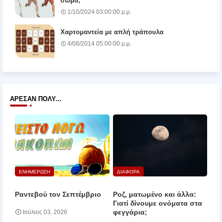
σώμα;
1/10/2024 03:00:00 μ.μ.
Χαρτομαντεία με απλή τράπουλα
4/08/2014 05:00:00 μ.μ.
ΆΡΕΣΑΝ ΠΟΛΎ...
ΕΝΗΜΕΡΩΣΗ
ΔΙΑΦΟΡΑ
Ραντεβού τον Σεπτέμβριο
Ροζ, ματωμένο και άλλα:
Γιατί δίνουμε ονόματα στα
φεγγάρια;
Ιούλιος 03, 2026