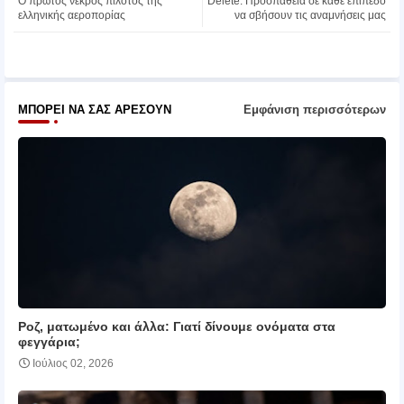
Ο πρώτος νεκρός πιλότος της
Delete: Προσπάθεια σε κάθε επίπεδο
ter
atsa
ελληνικής αεροπορίας
να σβήσουν τις αναμνήσεις μας
pp
ΜΠΟΡΕΊ ΝΑ ΣΑΣ ΑΡΈΣΟΥΝ
Εμφάνιση περισσότερων
Ροζ, ματωμένο και άλλα: Γιατί δίνουμε ονόματα στα
φεγγάρια;
Ιούλιος 02, 2026