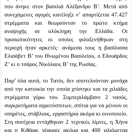
που άνηκε στον βασιλιά Αλέξανδρο Β’. Μετά από
συνεχόμενες αγορές κατέληξε ν’ απαρτίζεται 47.427
στρέμματα και θεωρούνταν το πρώτο κτήμα
αναψυχής σε ολόκληρη την Ελλάδα. Οι
προσωπικότητες οι οποίες φιλοξενήθηκαν στη
περιοχή ήταν αρκετές· ανάμεσα τους η βασίλισσα
Ελισάβετ Β’ του Ηνωμένου Βασιλείου, ο Εδουάρδος
Ζ’ κι ο τσάρος Νικόλαος Β’ της Ρωσίας.
Παρ’ όλα αυτά, το Τατόι, δεν αποτελούνταν μονάχα
από την κατοικία την οποία χτίστηκε και τα χιλιάδες
στρέμματα γύρω του. Συμπεριλάμβανε 2 ναούς,
συγκροτήματα αγροτόσπιτων, σπίτια για να μένουν οι
υπηρέτες, στάβλους, εργαστήρια ακόμα κι οινοποιείο.
Στη συνέχεια εντάχθηκαν 2 τεχνικές λίμνες, η Χήνα
και η Κιθάρα, γέφυρες ακόμα και 400 χιλιόμετρα