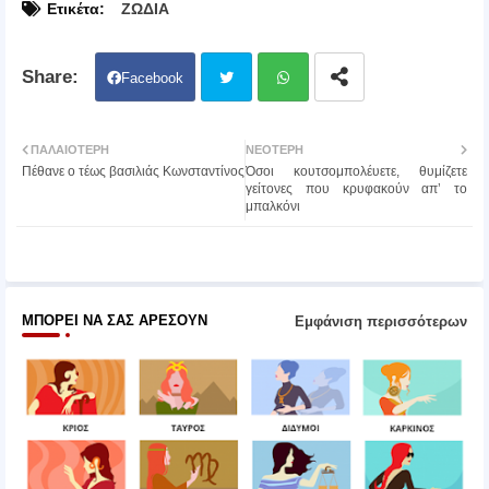
Ετικέτα:
ΖΩΔΙΑ
Facebook
Twit
Wh
ΠΑΛΑΙΌΤΕΡΗ
ΝΕΌΤΕΡΗ
Πέθανε ο τέως βασιλιάς Κωνσταντίνος
Όσοι κουτσομπολέυετε, θυμίζετε
ter
atsa
γείτονες που κρυφακούν απ’ το
μπαλκόνι
pp
ΜΠΟΡΕΊ ΝΑ ΣΑΣ ΑΡΈΣΟΥΝ
Εμφάνιση περισσότερων