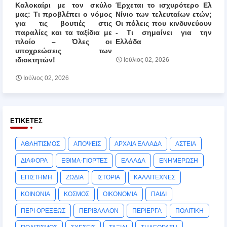
Καλοκαίρι με τον σκύλο
Έρχεται το ισχυρότερο Ελ
μας: Τι προβλέπει ο νόμος
Νίνιο των τελευταίων ετών;
για τις βουτιές στις
Οι πόλεις που κινδυνεύουν
παραλίες και τα ταξίδια με
‑ Τι σημαίνει για την
πλοίο – Όλες οι
Ελλάδα
υποχρεώσεις των
ιδιοκτητών!
Ιούλιος 02, 2026
Ιούλιος 02, 2026
ΕΤΙΚΈΤΕΣ
ΑΘΛΗΤΙΣΜΟΣ
ΑΠΟΨΕΙΣ
ΑΡΧΑΙΑ ΕΛΛΑΔΑ
ΑΣΤΕΙΑ
ΔΙΑΦΟΡΑ
ΕΘΙΜΑ-ΓΙΟΡΤΕΣ
ΕΛΛΑΔΑ
ΕΝΗΜΕΡΩΣΗ
ΕΠΙΣΤΗΜΗ
ΖΩΔΙΑ
ΙΣΤΟΡΙΑ
ΚΑΛΛΙΤΕΧΝΕΣ
ΚΟΙΝΩΝΙΑ
ΚΟΣΜΟΣ
ΟΙΚΟΝΟΜΙΑ
ΠΑΙΔΙ
ΠΕΡΙ ΟΡΕΞΕΩΣ
ΠΕΡΙΒΑΛΛΟΝ
ΠΕΡΙΕΡΓΑ
ΠΟΛΙΤΙΚΗ