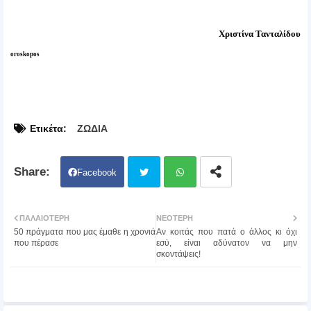
Χριστίνα Τανταλίδου
oroskopos
Ετικέτα:
ΖΩΔΙΑ
Facebook
Twit
Wh
ΠΑΛΑΙΌΤΕΡΗ
ΝΕΌΤΕΡΗ
50 πράγματα που μας έμαθε η χρονιά
Αν κοιτάς που πατά ο άλλος κι όχι
ter
atsa
που πέρασε
εσύ, είναι αδύνατον να μην
σκοντάψεις!
pp