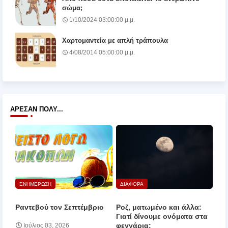
σώμα;
1/10/2024 03:00:00 μ.μ.
Χαρτομαντεία με απλή τράπουλα
4/08/2014 05:00:00 μ.μ.
ΆΡΕΣΑΝ ΠΟΛΎ...
ΕΝΗΜΕΡΩΣΗ
ΔΙΑΦΟΡΑ
Ραντεβού τον Σεπτέμβριο
Ροζ, ματωμένο και άλλα:
Γιατί δίνουμε ονόματα στα
φεγγάρια;
Ιούλιος 03, 2026