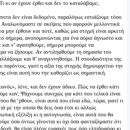
Τι κι αν έχουν έρθει και δεν το καταλάβαμε;
ίποτα δεν είναι δεδομένο, παραλόγως εστιάζουμε τόσο
. Αναλωνόμαστε σε σκέψεις που αφορούν μελλοντικά
α μην έρθουν και ποτέ, καθώς μια στιγμή είναι αρκετή
 το σήμερα, ανυπομονώντας για ένα αύριο άγνωστο και
 και ν’ αγαπηθούμε, σήμερα μπορούμε να
ρα να ζήσουμε. Αν αντιληφθούμε τη σημασία του
 αλλάξουμε και θ’ αναγεννηθούμε. Η σπουδαιότητα της
υ παρόντος, γιατί η αξία της στιγμής δημιουργείται την
ς είναι αυτή που την καθορίζει ως σημαντική.
νός», λένε, και δεν έχουν άδικο. Πώς να έρθει κάτι
ύμε καν; Ψάχνουμε συνεχώς για κάτι που τελικά είναι
ου θα ‘ρθουν, είναι αυτά που είναι εδώ, τώρα, γιατί τι
τιά με την οποία θα δεις όσα έτσι κι αλλιώς
ωπική εξέλιξη κι η αυτογνωσία, είναι αυτά που θα
ούμε όσα όντως γίνονται κι όχι όσα φανταζόμαστε ότι
δοχή, θα είναι πλέον εμφανές πως όσο ελπιδοφόρο κι