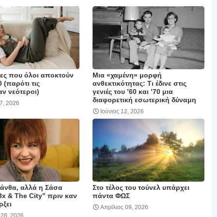
ιες που όλοι αποκτούν
Μια «χαμένη» μορφή
0 (παρότι τις
ανθεκτικότητας: Τι έδινε στις
ν νεότεροι)
γενιές του ’60 και ’70 μια
διαφορετική εσωτερική δύναμη
17, 2026
Ιούνιος 12, 2026
μάνθα, αλλά η Σάσα
Στο τέλος του τούνελ υπάρχει
3x & The City” πριν καν
πάντα ΦΩΣ
ρξει
Απρίλιος 09, 2026
 28, 2026