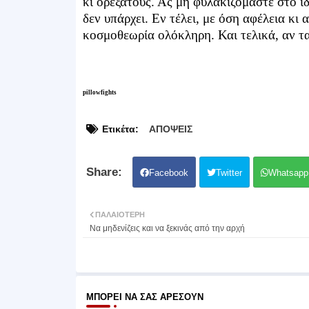
κι ορεξάτους. Ας μη φυλακιζόμαστε στο ίδ
δεν υπάρχει. Εν τέλει, με όση αφέλεια κι α
κοσμοθεωρία ολόκληρη. Και τελικά, αν τα 
pillowfights
Ετικέτα:
ΑΠΟΨΕΙΣ
Facebook
Twitter
Whatsapp
ΠΑΛΑΙΌΤΕΡΗ
Να μηδενίζεις και να ξεκινάς από την αρχή
ΜΠΟΡΕΊ ΝΑ ΣΑΣ ΑΡΈΣΟΥΝ