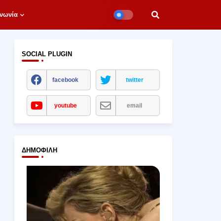
νωνία
SOCIAL PLUGIN
facebook
twitter
youtube
email
ΔΗΜΟΦΙΛΉ