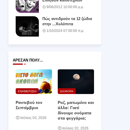
Ελλήνων καλλιτεχνών
9/06/2012 10:00:00 μ.μ.
Πώς αντιδρούν τα 12 ζώδια
στην ...Χυλόπιτα
1/10/2024 07:00:00 π.μ.
ΆΡΕΣΑΝ ΠΟΛΎ...
ΕΝΗΜΕΡΩΣΗ
ΔΙΑΦΟΡΑ
Ραντεβού τον
Ροζ, ματωμένο και
Σεπτέμβριο
άλλα: Γιατί
δίνουμε ονόματα
στα φεγγάρια;
Ιούλιος 03, 2026
Ιούλιος 02, 2026