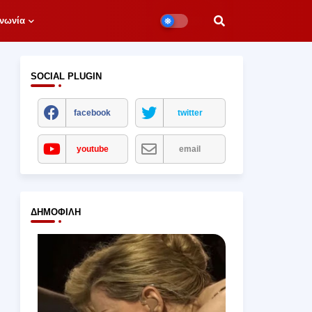
νωνία
SOCIAL PLUGIN
facebook
twitter
youtube
email
ΔΗΜΟΦΙΛΉ