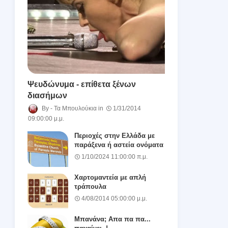
Ψευδώνυμα - επίθετα ξένων
διασήμων
Τα Μπουλούκια
1/31/2014
09:00:00 μ.μ.
Περιοχές στην Ελλάδα με
παράξενα ή αστεία ονόματα
1/10/2024 11:00:00 π.μ.
Χαρτομαντεία με απλή
τράπουλα
4/08/2014 05:00:00 μ.μ.
Μπανάνα; Απα πα πα...