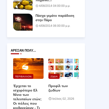
παχαίνει..!
4/08/2014 04:00:00 μ.μ.
Πάσχα γεμάτο παράδοση
στην Πάρο
4/08/2014 06:00:00 μ.μ.
ΆΡΕΣΑΝ ΠΟΛΎ...
ΠΕΡΙΒΑΛΛΟΝ
ΖΩΔΙΑ
Έρχεται το
Προφίλ των
ισχυρότερο Ελ
ζωδίων
Νίνιο των
τελευταίων ετών;
Ιούλιος 02, 2026
Οι πόλεις που
κινδυνεύουν ‑ Τι