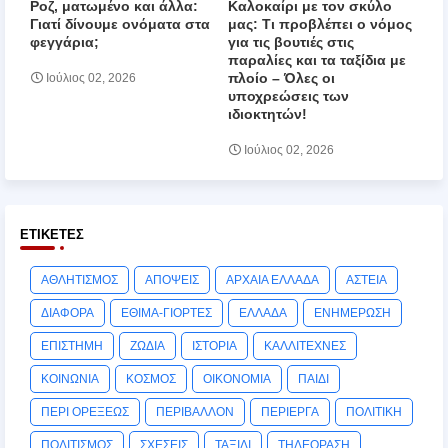
Ροζ, ματωμένο και άλλα:
Καλοκαίρι με τον σκύλο
Γιατί δίνουμε ονόματα στα
μας: Τι προβλέπει ο νόμος
φεγγάρια;
για τις βουτιές στις
παραλίες και τα ταξίδια με
πλοίο – Όλες οι
Ιούλιος 02, 2026
υποχρεώσεις των
ιδιοκτητών!
Ιούλιος 02, 2026
ΕΤΙΚΈΤΕΣ
ΑΘΛΗΤΙΣΜΟΣ
ΑΠΟΨΕΙΣ
ΑΡΧΑΙΑ ΕΛΛΑΔΑ
ΑΣΤΕΙΑ
ΔΙΑΦΟΡΑ
ΕΘΙΜΑ-ΓΙΟΡΤΕΣ
ΕΛΛΑΔΑ
ΕΝΗΜΕΡΩΣΗ
ΕΠΙΣΤΗΜΗ
ΖΩΔΙΑ
ΙΣΤΟΡΙΑ
ΚΑΛΛΙΤΕΧΝΕΣ
ΚΟΙΝΩΝΙΑ
ΚΟΣΜΟΣ
ΟΙΚΟΝΟΜΙΑ
ΠΑΙΔΙ
ΠΕΡΙ ΟΡΕΞΕΩΣ
ΠΕΡΙΒΑΛΛΟΝ
ΠΕΡΙΕΡΓΑ
ΠΟΛΙΤΙΚΗ
ΠΟΛΙΤΙΣΜΟΣ
ΣΧΕΣΕΙΣ
ΤΑΞΙΔΙ
ΤΗΛΕΟΡΑΣΗ