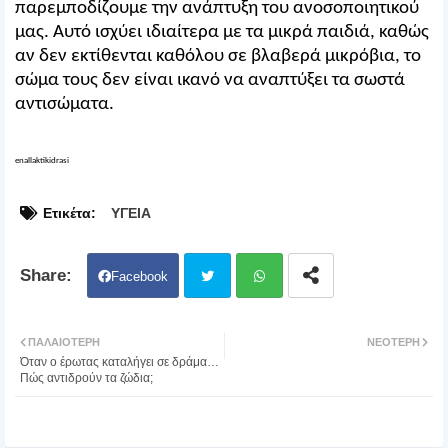
παρεμποδίζουμε την ανάπτυξη του ανοσοποιητικού
μας. Αυτό ισχύει ιδιαίτερα με τα μικρά παιδιά, καθώς
αν δεν εκτίθενται καθόλου σε βλαβερά μικρόβια, το
σώμα τους δεν είναι ικανό να αναπτύξει τα σωστά
αντισώματα.
enallaktikidrasi
Ετικέτα:
ΥΓΕΙΑ
Facebook
Twit
Wh
ΠΑΛΑΙΌΤΕΡΗ
ΝΕΌΤΕΡΗ
Όταν ο έρωτας καταλήγει σε δράμα…
ter
atsa
Πώς αντιδρούν τα ζώδια;
pp