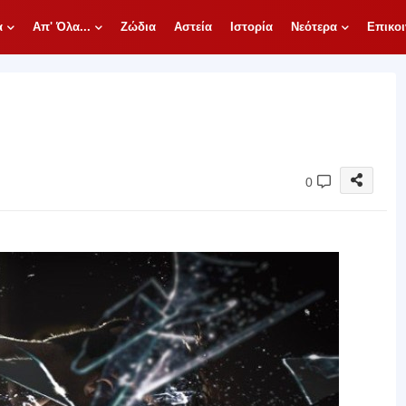
α
Απ' Όλα...
Ζώδια
Αστεία
Ιστορία
Νεότερα
Επικοι
0