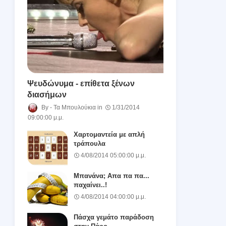
Ψευδώνυμα - επίθετα ξένων
διασήμων
Τα Μπουλούκια
1/31/2014
09:00:00 μ.μ.
Χαρτομαντεία με απλή
τράπουλα
4/08/2014 05:00:00 μ.μ.
Μπανάνα; Απα πα πα...
παχαίνει..!
4/08/2014 04:00:00 μ.μ.
Πάσχα γεμάτο παράδοση