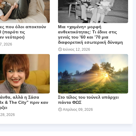
ιες που όλοι αποκτούν
Μια «χαμένη» μορφή
0 (παρότι τις
ανθεκτικότητας: Τι έδινε στις
ν νεότεροι)
γενιές του ’60 και ’70 μια
διαφορετική εσωτερική δύναμη
17, 2026
Ιούνιος 12, 2026
μάνθα, αλλά η Σάσα
Στο τέλος του τούνελ υπάρχει
3x & The City” πριν καν
πάντα ΦΩΣ
ρξει
Απρίλιος 09, 2026
 28, 2026