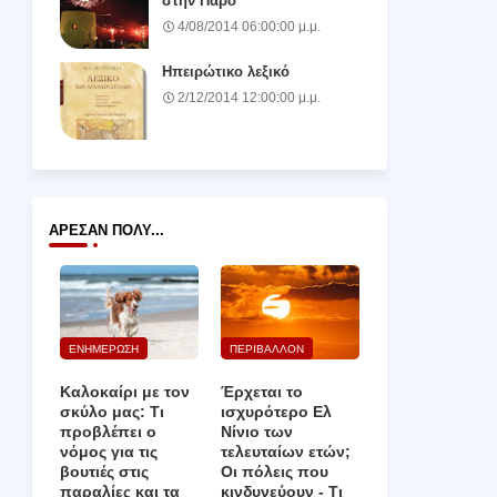
στην Πάρο
4/08/2014 06:00:00 μ.μ.
Ηπειρώτικο λεξικό
2/12/2014 12:00:00 μ.μ.
ΆΡΕΣΑΝ ΠΟΛΎ...
ΕΝΗΜΕΡΩΣΗ
ΠΕΡΙΒΑΛΛΟΝ
Καλοκαίρι με τον
Έρχεται το
σκύλο μας: Τι
ισχυρότερο Ελ
προβλέπει ο
Νίνιο των
νόμος για τις
τελευταίων ετών;
βουτιές στις
Οι πόλεις που
παραλίες και τα
κινδυνεύουν ‑ Τι