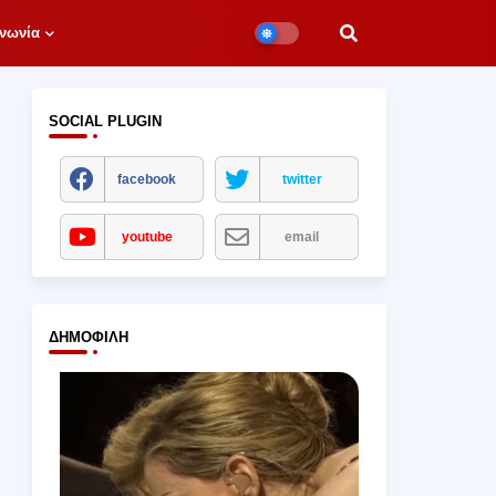
νωνία
SOCIAL PLUGIN
facebook
twitter
youtube
email
ΔΗΜΟΦΙΛΉ