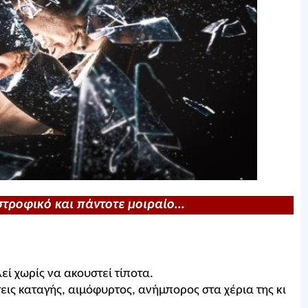
στροφικό και πάντοτε μοιραίο…
εί χωρίς να ακουστεί τίποτα.
ις καταγής, αιμόφυρτος, ανήμπορος στα χέρια της κι