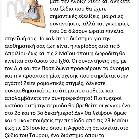
μάτι την Άνοιξη 2022 και ανήκετε
στα ζώδια που θα έχετε
σημαντικές εξελίξεις, μοιραίες
συναντήσεις, αλλά και γνωριμίες
που θα δώσουν ωραία πινελιά
στην ζωή σας. Το καλύτερο διάστημα για την
αισθηματική σας ζωή είναι η περίοδος από τις 5
Απριλίου έως και τις 2 Μαΐου όπου η Αφροδίτη θα
κινείται στο ζώδιο του Ιχθύ. Οι συναντήσεις της, με
τον Δία και τον Ποσειδώνα προσφέρουν το άνοιγμα
και την προοπτική μίας σχέσης που στηρίζεται στην
αγάπη! Ζείτε ρομαντικές στιγμές, δένεστε
συναισθηματικά με το άτομο που ποθείτε και
απολαμβάνετε την συντροφικότητα! Πιο τυχεροί
ωστόσο αυτή την περίοδο θα βρεθείτε οι γεννημένοι
στο 2ο και το 3ο δεκαήμερο! Δεν θα λείψουν όμως
και οι ικανοποιήσεις την περίοδο από τις 28 Μαΐου
έως τις 23 Ιουνίου όπου η Αφροδίτη θα κινείται στο
ζώδιο του Ταύρου, ένα διάστημα όπου τα