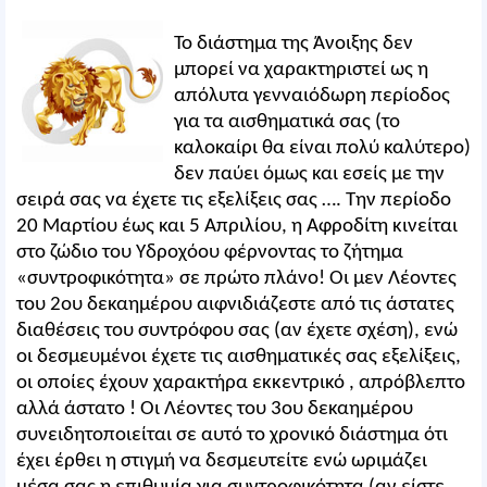
Το διάστημα της Άνοιξης δεν
μπορεί να χαρακτηριστεί ως η
απόλυτα γενναιόδωρη περίοδος
για τα αισθηματικά σας (το
καλοκαίρι θα είναι πολύ καλύτερο)
δεν παύει όμως και εσείς με την
σειρά σας να έχετε τις εξελίξεις σας …. Την περίοδο
20 Μαρτίου έως και 5 Απριλίου, η Αφροδίτη κινείται
στο ζώδιο του Υδροχόου φέρνοντας το ζήτημα
«συντροφικότητα» σε πρώτο πλάνο! Οι μεν Λέοντες
του 2ου δεκαημέρου αιφνιδιάζεστε από τις άστατες
διαθέσεις του συντρόφου σας (αν έχετε σχέση), ενώ
οι δεσμευμένοι έχετε τις αισθηματικές σας εξελίξεις,
οι οποίες έχουν χαρακτήρα εκκεντρικό , απρόβλεπτο
αλλά άστατο ! Οι Λέοντες του 3ου δεκαημέρου
συνειδητοποιείται σε αυτό το χρονικό διάστημα ότι
έχει έρθει η στιγμή να δεσμευτείτε ενώ ωριμάζει