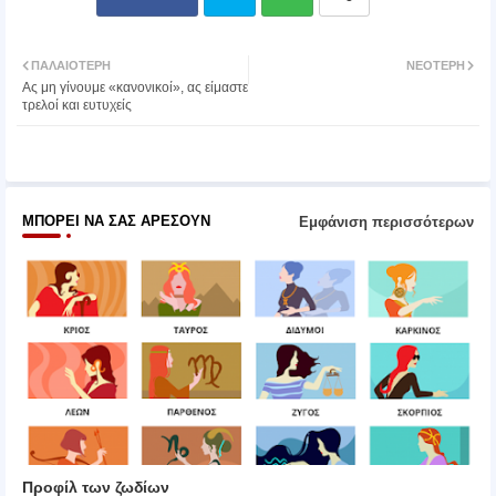
Twit
Wh
ΠΑΛΑΙΌΤΕΡΗ
ΝΕΌΤΕΡΗ
Ας μη γίνουμε «κανονικοί», ας είμαστε
ter
atsa
τρελοί και ευτυχείς
pp
ΜΠΟΡΕΊ ΝΑ ΣΑΣ ΑΡΈΣΟΥΝ
Εμφάνιση περισσότερων
Προφίλ των ζωδίων