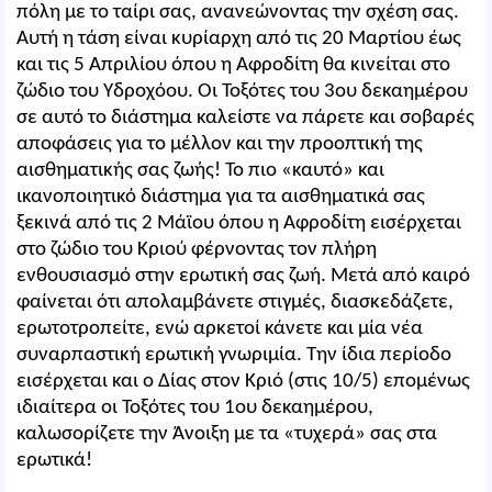
πόλη με το ταίρι σας, ανανεώνοντας την σχέση σας.
Αυτή η τάση είναι κυρίαρχη από τις 20 Μαρτίου έως
και τις 5 Απριλίου όπου η Αφροδίτη θα κινείται στο
ζώδιο του Υδροχόου. Οι Τοξότες του 3ου δεκαημέρου
σε αυτό το διάστημα καλείστε να πάρετε και σοβαρές
αποφάσεις για το μέλλον και την προοπτική της
αισθηματικής σας ζωής! Το πιο «καυτό» και
ικανοποιητικό διάστημα για τα αισθηματικά σας
ξεκινά από τις 2 Μάϊου όπου η Αφροδίτη εισέρχεται
στο ζώδιο του Κριού φέρνοντας τον πλήρη
ενθουσιασμό στην ερωτική σας ζωή. Μετά από καιρό
φαίνεται ότι απολαμβάνετε στιγμές, διασκεδάζετε,
ερωτοτροπείτε, ενώ αρκετοί κάνετε και μία νέα
συναρπαστική ερωτική γνωριμία. Την ίδια περίοδο
εισέρχεται και ο Δίας στον Κριό (στις 10/5) επομένως
ιδιαίτερα οι Τοξότες του 1ου δεκαημέρου,
καλωσορίζετε την Άνοιξη με τα «τυχερά» σας στα
ερωτικά!