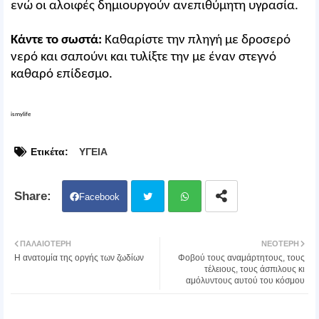
ενώ οι αλοιφές δημιουργούν ανεπιθύμητη υγρασία.
Κάντε το σωστά:
Καθαρίστε την πληγή με δροσερό
νερό και σαπούνι και τυλίξτε την με έναν στεγνό
καθαρό επίδεσμο.
ismylife
Ετικέτα:
ΥΓΕΙΑ
Facebook
Twit
Wh
ΠΑΛΑΙΌΤΕΡΗ
ΝΕΌΤΕΡΗ
Η ανατομία της οργής των ζωδίων
Φοβού τους αναμάρτητους, τους
ter
atsa
τέλειους, τους άσπιλους κι
αμόλυντους αυτού του κόσμου
pp