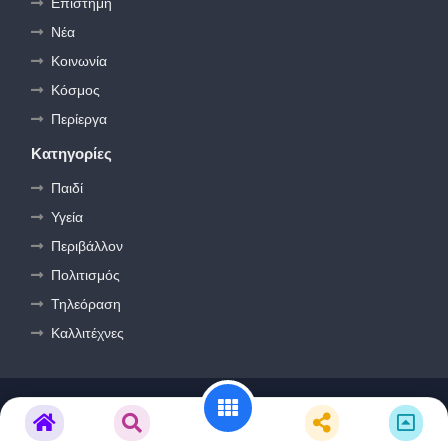
Επιστήμη
Νέα
Κοινωνία
Κόσμος
Περίεργα
Κατηγορίες
Παιδί
Υγεία
Περιβάλλον
Πολιτισμός
Τηλεόραση
Καλλιτέχνες
Design by -
Free Blogger Templates
| Distributed by -
BloggerTemplate.org