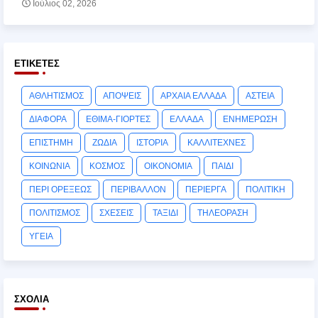
Ιούλιος 02, 2026
ΕΤΙΚΈΤΕΣ
ΑΘΛΗΤΙΣΜΟΣ
ΑΠΟΨΕΙΣ
ΑΡΧΑΙΑ ΕΛΛΑΔΑ
ΑΣΤΕΙΑ
ΔΙΑΦΟΡΑ
ΕΘΙΜΑ-ΓΙΟΡΤΕΣ
ΕΛΛΑΔΑ
ΕΝΗΜΕΡΩΣΗ
ΕΠΙΣΤΗΜΗ
ΖΩΔΙΑ
ΙΣΤΟΡΙΑ
ΚΑΛΛΙΤΕΧΝΕΣ
ΚΟΙΝΩΝΙΑ
ΚΟΣΜΟΣ
ΟΙΚΟΝΟΜΙΑ
ΠΑΙΔΙ
ΠΕΡΙ ΟΡΕΞΕΩΣ
ΠΕΡΙΒΑΛΛΟΝ
ΠΕΡΙΕΡΓΑ
ΠΟΛΙΤΙΚΗ
ΠΟΛΙΤΙΣΜΟΣ
ΣΧΕΣΕΙΣ
ΤΑΞΙΔΙ
ΤΗΛΕΟΡΑΣΗ
ΥΓΕΙΑ
ΣΧΌΛΙΑ