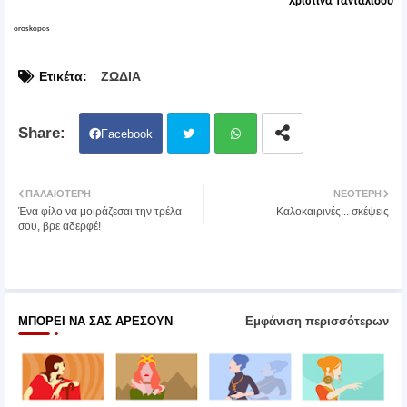
Χριστίνα Τανταλίδου
oroskopos
Ετικέτα:
ΖΩΔΙΑ
Facebook
Twit
Wh
ΠΑΛΑΙΌΤΕΡΗ
ΝΕΌΤΕΡΗ
Ένα φίλο να μοιράζεσαι την τρέλα
Καλοκαιρινές... σκέψεις
ter
atsa
σου, βρε αδερφέ!
pp
ΜΠΟΡΕΊ ΝΑ ΣΑΣ ΑΡΈΣΟΥΝ
Εμφάνιση περισσότερων