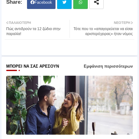
Facebook
Twit
Wh
ΠΑΛΑΙΌΤΕΡΗ
ΝΕΌΤΕΡΗ
Πώς αντιδρούν τα 12 ζώδια στην
Τότε που το «απαγορεύεται να είσαι
ter
atsa
παραλία!
αριστερόχειρας» ήταν νόμος
pp
ΜΠΟΡΕΊ ΝΑ ΣΑΣ ΑΡΈΣΟΥΝ
Εμφάνιση περισσότερων