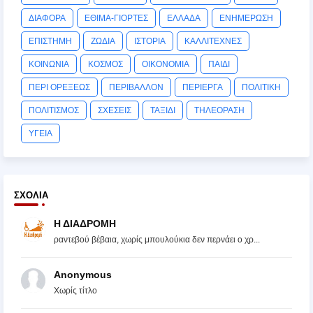
ΔΙΑΦΟΡΑ
ΕΘΙΜΑ-ΓΙΟΡΤΕΣ
ΕΛΛΑΔΑ
ΕΝΗΜΕΡΩΣΗ
ΕΠΙΣΤΗΜΗ
ΖΩΔΙΑ
ΙΣΤΟΡΙΑ
ΚΑΛΛΙΤΕΧΝΕΣ
ΚΟΙΝΩΝΙΑ
ΚΟΣΜΟΣ
ΟΙΚΟΝΟΜΙΑ
ΠΑΙΔΙ
ΠΕΡΙ ΟΡΕΞΕΩΣ
ΠΕΡΙΒΑΛΛΟΝ
ΠΕΡΙΕΡΓΑ
ΠΟΛΙΤΙΚΗ
ΠΟΛΙΤΙΣΜΟΣ
ΣΧΕΣΕΙΣ
ΤΑΞΙΔΙ
ΤΗΛΕΟΡΑΣΗ
ΥΓΕΙΑ
ΣΧΌΛΙΑ
Η ΔΙΑΔΡΟΜΗ
ραντεβού βέβαια, χωρίς μπουλούκια δεν περνάει ο χρ...
Anonymous
Χωρίς τίτλο