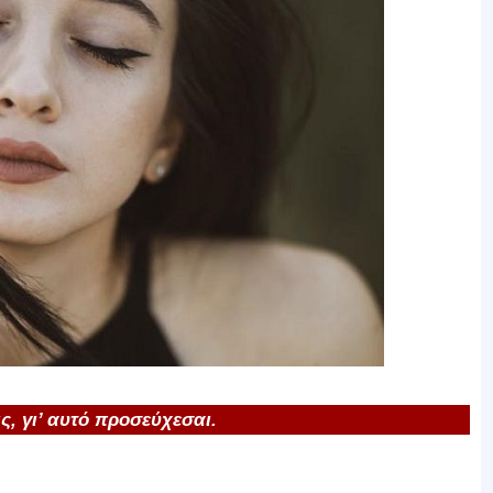
ς, γι’ αυτό προσεύχεσαι.