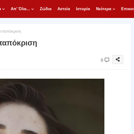
α
Απ' Όλα...
Ζώδια
Αστεία
Ιστορία
Νεότερα
Επικοι
ανταπόκριση
νταπόκριση
0