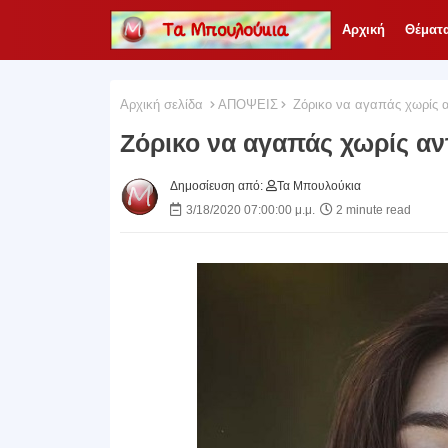
Αρχική
Θέματ
Αρχική σελίδα
ΑΠΟΨΕΙΣ
Zόρικο να αγαπάς χωρίς 
Zόρικο να αγαπάς χωρίς α
Δημοσίευση από:
Τα Μπουλούκια
3/18/2020 07:00:00 μ.μ.
2 minute read