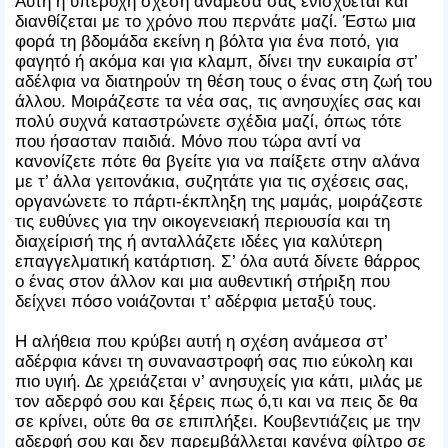
Αυτή η υπέροχη σχέση ανάμεσά σας ενισχύεται και
διανθίζεται με το χρόνο που περνάτε μαζί. Έστω μια
φορά τη βδομάδα εκείνη η βόλτα για ένα ποτό, για
φαγητό ή ακόμα και για κλαμπ, δίνει την ευκαιρία στ’
αδέλφια να διατηρούν τη θέση τους ο ένας στη ζωή του
άλλου. Μοιράζεστε τα νέα σας, τις ανησυχίες σας και
πολύ συχνά καταστρώνετε σχέδια μαζί, όπως τότε
που ήσασταν παιδιά. Μόνο που τώρα αντί να
κανονίζετε πότε θα βγείτε για να παίξετε στην αλάνα
με τ’ άλλα γειτονάκια, συζητάτε για τις σχέσεις σας,
οργανώνετε το πάρτι-έκπληξη της μαμάς, μοιράζεστε
τις ευθύνες για την οικογενειακή περιουσία και τη
διαχείρισή της ή ανταλλάζετε ιδέες για καλύτερη
επαγγελματική κατάρτιση. Σ’ όλα αυτά δίνετε θάρρος
ο ένας στον άλλον και μια αυθεντική στήριξη που
δείχνει πόσο νοιάζονται τ’ αδέρφια μεταξύ τους.
Η αλήθεια που κρύβει αυτή η σχέση ανάμεσα στ’
αδέρφια κάνει τη συναναστροφή σας πιο εύκολη και
πιο υγιή. Δε χρειάζεται ν’ ανησυχείς για κάτι, μιλάς με
τον αδερφό σου και ξέρεις πως ό,τι και να πεις δε θα
σε κρίνει, ούτε θα σε επιπλήξει. Κουβεντιάζεις με την
αδερφή σου και δεν παρεμβάλλεται κανένα φίλτρο σε