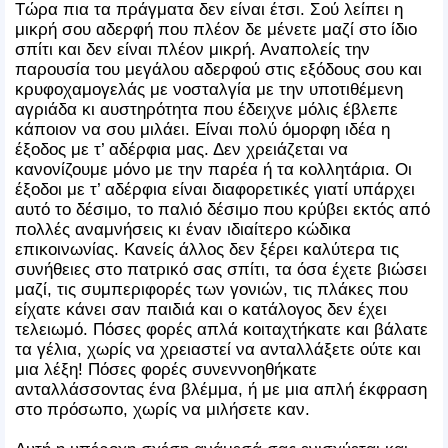
Τώρα πια τα πράγματα δεν είναι έτσι. Σού λείπει η
μικρή σου αδερφή που πλέον δε μένετε μαζί στο ίδιο
σπίτι και δεν είναι πλέον μικρή. Αναπολείς την
παρουσία του μεγάλου αδερφού στις εξόδους σου και
κρυφοχαμογελάς με νοσταλγία με την υποτιθέμενη
αγριάδα κι αυστηρότητα που έδειχνε μόλις έβλεπε
κάποιον να σου μιλάει. Είναι πολύ όμορφη ιδέα η
έξοδος με τ’ αδέρφια μας. Δεν χρειάζεται να
κανονίζουμε μόνο με την παρέα ή τα κολλητάρια. Οι
έξοδοι με τ’ αδέρφια είναι διαφορετικές γιατί υπάρχει
αυτό το δέσιμο, το παλιό δέσιμο που κρύβει εκτός από
πολλές αναμνήσεις κι έναν ιδιαίτερο κώδικα
επικοινωνίας. Κανείς άλλος δεν ξέρει καλύτερα τις
συνήθειες στο πατρικό σας σπίτι, τα όσα έχετε βιώσει
μαζί, τις συμπεριφορές των γονιών, τις πλάκες που
είχατε κάνει σαν παιδιά και ο κατάλογος δεν έχει
τελειωμό. Πόσες φορές απλά κοιταχτήκατε και βάλατε
τα γέλια, χωρίς να χρειαστεί να ανταλλάξετε ούτε και
μια λέξη! Πόσες φορές συνεννοηθήκατε
ανταλλάσσοντας ένα βλέμμα, ή με μια απλή έκφραση
στο πρόσωπο, χωρίς να μιλήσετε καν.