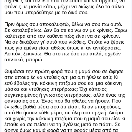
σιχαθείς και τον ίδιο σου τον εαυτό και να αρχίσεις να
φτύνεις με μανία κάτω, μέχρι να διώξεις όλο το σάλιο
μου που μπερδεύτηκε με το δικό σου.
Πριν όμως σου αποκαλυφτώ, θέλω να σου πω αυτό.
Σε καταλαβαίνω. Δεν θα σε κρίνω αν με κρίνεις. Ξέρω
καλύτερα από τον καθένα πώς είναι να σε κρίνουν.
Να σε δικάζουν γι’ αυτό που νιώθεις. Οπότε να ξέρεις
πως για εμένα είσαι αθώος όπως κι αν αντιδράσεις.
Λοιπόν, ξεκινάω. Θα στο πω όσο πιο απλά, σχεδόν
απλοϊκά, μπορώ.
Θυμάσαι την πρώτη φορά που η μαμά σου σε άφησε
στις αποκριές να ντυθείς ο,τι μα ο,τι ήθελες εσύ; Κι
εσύ έβαλες την κόκκινη πιτζάμα σου και μια κόκκινη
μάσκα και ντύθηκες υπερήρωας; Όχι κάποιος
συγκεκριμένος ή γνωστός υπερήρωας, αλλά ένας της
φαντασίας σου. Ένας που θα ήθελες να ήσουν. Που
ένιωθες βαθιά μέσα σου ότι είσαι. Κι αν μπορούσες,
αυτό θα ήσουν κάθε μέρα, σε όλη σου τη ζωή. Ακόμα
και χωρίς την κόκκινη πιτζάμα που η μαμά σου είδε κι
έπαθε να σε πείσει να τη βγάλεις μετά το πάρτι. Σε
άφηνε όμως καμιά φορά να τη φοράς μέσα από τα