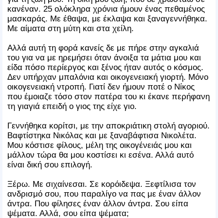
κανέναν. 25 ολόκληρα χρόνια ήμουν ένας πεθαμένος
μασκαράς. Με έθαψα, με έκλαψα και ξαναγεννήθηκα.
Με αίματα στη μύτη και στα χείλη.
Αλλά αυτή τη φορά κανείς δε με πήρε στην αγκαλιά
του για να με ηρεμήσει όταν άνοιξα τα μάτια μου και
είδα πόσο περίεργος και ξένος ήταν αυτός ο κόσμος.
Δεν υπήρχαν μπαλόνια και οικογενειακή γιορτή. Μόνο
οικογενειακή ντροπή. Γιατί δεν ήμουν ποτέ ο Νίκος
που έμοιαζε τόσο στον πατέρα του κι έκανε περήφανη
τη γιαγιά επειδή ο γιος της είχε γιο.
Γεννήθηκα κορίτσι, με την αποκριάτικη στολή αγοριού.
Βαφτίστηκα Νικόλας και με ξαναβάφτισα Νικολέτα.
Μου κόστισε φίλους, μέλη της οικογένειάς μου και
μάλλον τώρα θα μου κοστίσει κι εσένα. Αλλά αυτό
είναι δική σου επιλογή.
Ξέρω. Με σιχαίνεσαι. Σε κορόιδεψα. Ξεφτίλισα τον
ανδρισμό σου, που παραλίγο να πας με έναν άλλον
άντρα. Που φίλησες έναν άλλον άντρα. Σου είπα
ψέματα. Αλλά, σου είπα ψέματα;