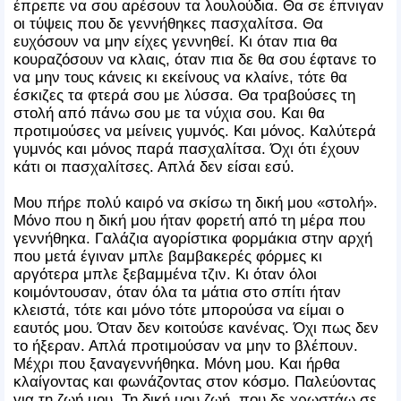
έπρεπε να σου αρέσουν τα λουλούδια. Θα σε έπνιγαν
οι τύψεις που δε γεννήθηκες πασχαλίτσα. Θα
ευχόσουν να μην είχες γεννηθεί. Κι όταν πια θα
κουραζόσουν να κλαις, όταν πια δε θα σου έφτανε το
να μην τους κάνεις κι εκείνους να κλαίνε, τότε θα
έσκιζες τα φτερά σου με λύσσα. Θα τραβούσες τη
στολή από πάνω σου με τα νύχια σου. Και θα
προτιμούσες να μείνεις γυμνός. Και μόνος. Καλύτερά
γυμνός και μόνος παρά πασχαλίτσα. Όχι ότι έχουν
κάτι οι πασχαλίτσες. Απλά δεν είσαι εσύ.
Μου πήρε πολύ καιρό να σκίσω τη δική μου «στολή».
Μόνο που η δική μου ήταν φορετή από τη μέρα που
γεννήθηκα. Γαλάζια αγορίστικα φορμάκια στην αρχή
που μετά έγιναν μπλε βαμβακερές φόρμες κι
αργότερα μπλε ξεβαμμένα τζιν. Κι όταν όλοι
κοιμόντουσαν, όταν όλα τα μάτια στο σπίτι ήταν
κλειστά, τότε και μόνο τότε μπορούσα να είμαι ο
εαυτός μου. Όταν δεν κοιτούσε κανένας. Όχι πως δεν
το ήξεραν. Απλά προτιμούσαν να μην το βλέπουν.
Μέχρι που ξαναγεννήθηκα. Μόνη μου. Και ήρθα
κλαίγοντας και φωνάζοντας στον κόσμο. Παλεύοντας
για τη ζωή μου. Τη δική μου ζωή, που δε χρωστάω σε