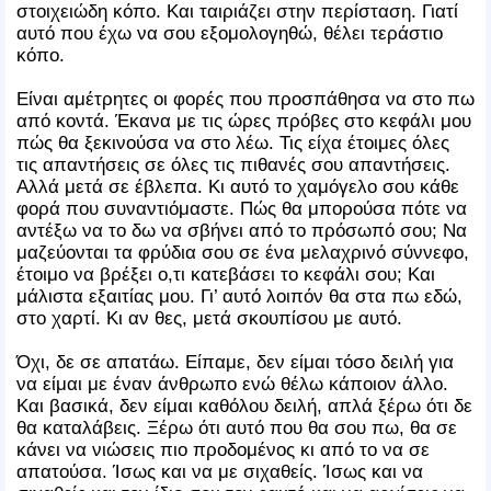
στοιχειώδη κόπο. Και ταιριάζει στην περίσταση. Γιατί
αυτό που έχω να σου εξομολογηθώ, θέλει τεράστιο
κόπο.
Είναι αμέτρητες οι φορές που προσπάθησα να στο πω
από κοντά. Έκανα με τις ώρες πρόβες στο κεφάλι μου
πώς θα ξεκινούσα να στο λέω. Τις είχα έτοιμες όλες
τις απαντήσεις σε όλες τις πιθανές σου απαντήσεις.
Αλλά μετά σε έβλεπα. Κι αυτό το χαμόγελο σου κάθε
φορά που συναντιόμαστε. Πώς θα μπορούσα πότε να
αντέξω να το δω να σβήνει από το πρόσωπό σου; Να
μαζεύονται τα φρύδια σου σε ένα μελαχρινό σύννεφο,
έτοιμο να βρέξει ο,τι κατεβάσει το κεφάλι σου; Και
μάλιστα εξαιτίας μου. Γι’ αυτό λοιπόν θα στα πω εδώ,
στο χαρτί. Κι αν θες, μετά σκουπίσου με αυτό.
Όχι, δε σε απατάω. Είπαμε, δεν είμαι τόσο δειλή για
να είμαι με έναν άνθρωπο ενώ θέλω κάποιον άλλο.
Και βασικά, δεν είμαι καθόλου δειλή, απλά ξέρω ότι δε
θα καταλάβεις. Ξέρω ότι αυτό που θα σου πω, θα σε
κάνει να νιώσεις πιο προδομένος κι από το να σε
απατούσα. Ίσως και να με σιχαθείς. Ίσως και να