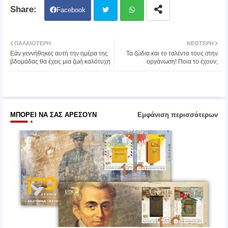
Facebook
Twit
Wh
ΠΑΛΑΙΌΤΕΡΗ
ΝΕΌΤΕΡΗ
Εάν γεννήθηκες αυτή την ημέρα της
Τα ζώδια και το ταλέντο τους στην
ter
atsa
βδομάδας θα έχεις μια ζωή καλότυχη
οργάνωση! Ποια το έχουν;
pp
ΜΠΟΡΕΊ ΝΑ ΣΑΣ ΑΡΈΣΟΥΝ
Εμφάνιση περισσότερων