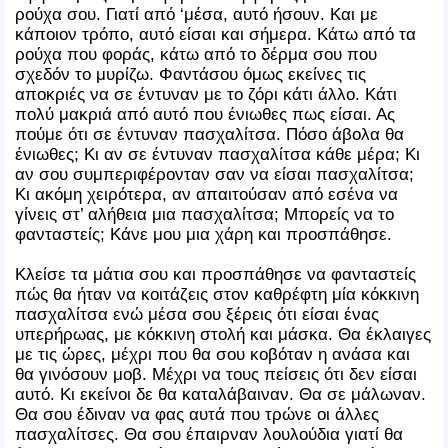
ρούχα σου. Γιατί από ‘μέσα, αυτό ήσουν. Και με
κάποιον τρόπο, αυτό είσαι και σήμερα. Κάτω από τα
ρούχα που φοράς, κάτω από το δέρμα σου που
σχεδόν το μυρίζω. Φαντάσου όμως εκείνες τις
αποκριές να σε έντυναν με το ζόρι κάτι άλλο. Κάτι
πολύ μακριά από αυτό που ένιωθες πως είσαι. Ας
πούμε ότι σε έντυναν πασχαλίτσα. Πόσο άβολα θα
ένιωθες; Κι αν σε έντυναν πασχαλίτσα κάθε μέρα; Κι
αν σου συμπεριφέρονταν σαν να είσαι πασχαλίτσα;
Κι ακόμη χειρότερα, αν απαιτούσαν από εσένα να
γίνεις στ’ αλήθεια μια πασχαλίτσα; Μπορείς να το
φανταστείς; Κάνε μου μια χάρη και προσπάθησε.
Κλείσε τα μάτια σου και προσπάθησε να φανταστείς
πώς θα ήταν να κοιτάζεις στον καθρέφτη μία κόκκινη
πασχαλίτσα ενώ μέσα σου ξέρεις ότι είσαι ένας
υπερήρωας, με κόκκινη στολή και μάσκα. Θα έκλαιγες
με τις ώρες, μέχρι που θα σου κοβόταν η ανάσα και
θα γινόσουν μοβ. Μέχρι να τους πείσεις ότι δεν είσαι
αυτό. Κι εκείνοι δε θα καταλάβαιναν. Θα σε μάλωναν.
Θα σου έδιναν να φας αυτά που τρώνε οι άλλες
πασχαλίτσες. Θα σου έπαιρναν λουλούδια γιατί θα