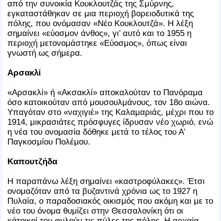
από την συνοικία Κουκλουτζάς της Σμύρνης,
εγκαταστάθηκαν σε μια περιοχή βορειοδυτικά της
πόλης, που ονόμασαν «Νέο Κουκλουτζά». Η λέξη
σημαίνει «εύοσμον άνθος», γι’ αυτό και το 1955 η
περιοχή μετονομάστηκε «Εύοσμος», όπως είναι
γνωστή ως σήμερα.
Αρσακλί
«Αρσακλί» ή «Ακσακλί» αποκαλούταν το Πανόραμα
όσο κατοικούταν από μουσουλμάνους, τον 18ο αιώνα.
Υπαγόταν στο «ναχιγιέ» της Καλαμαριάς, μέχρι που το
1914, μικρασιάτες πρόσφυγες ίδρυσαν νέο χωριό, ενώ
η νέα του ονομασία δόθηκε μετά το τέλος του Α’
Παγκοσμίου Πολέμου.
Καπουτζήδα
Η παραπάνω λέξη σημαίνει «καστροφύλακες». Έτσι
ονομαζόταν από τα βυζαντινά χρόνια ως το 1927 η
Πυλαία, ο παραδοσιακός οικισμός που ακόμη και με το
νέο του όνομα θυμίζει στην Θεσσαλονίκη ότι οι
κάτοικοί του φυλούν τις πύλες της πόλης. Η αρχαία