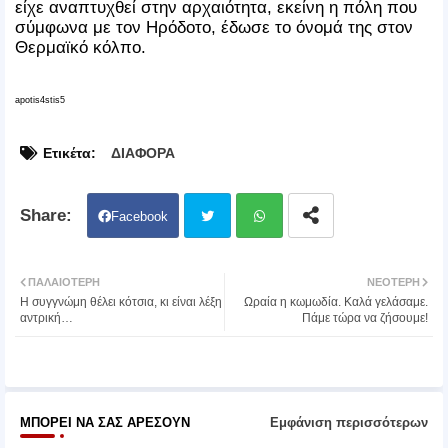
είχε αναπτυχθεί στην αρχαιότητα, εκείνη η πόλη που
σύμφωνα με τον Ηρόδοτο, έδωσε το όνομά της στον
Θερμαϊκό κόλπο.
apotis4stis5
Ετικέτα:
ΔΙΑΦΟΡΑ
Facebook
Twit
Wh
ΠΑΛΑΙΌΤΕΡΗ
ΝΕΌΤΕΡΗ
Η συγγνώμη θέλει κότσια, κι είναι λέξη
Ωραία η κωμωδία. Καλά γελάσαμε.
ter
atsa
αντρική…
Πάμε τώρα να ζήσουμε!
pp
ΜΠΟΡΕΊ ΝΑ ΣΑΣ ΑΡΈΣΟΥΝ
Εμφάνιση περισσότερων