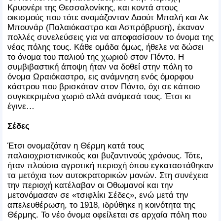
Κρυονέρι της Θεσσαλονίκης, και κοντά στους
οικισμούς που τότε ονομάζονταν Δαούτ Μπαλή και Ακ
Μπουνάρ (Παλαιόκαστρο και Ασπρόβρυση), έκαναν
πολλές συνελεύσεις για να αποφασίσουν το όνομα της
νέας πόλης τους. Κάθε ομάδα όμως, ήθελε να δώσει
το όνομα του παλιού της χωριού στον Πόντο. Η
συμβιβαστική άποψη ήταν να δοθεί στην πόλη το
όνομα Ωραιόκαστρο, εις ανάμνηση ενός όμορφου
κάστρου που βρισκόταν στον Πόντο, όχι σε κάποιο
συγκεκριμένο χωριό αλλά ανάμεσά τους. Έτσι κι
έγινε…
Σέδες
Έτσι ονομαζόταν η Θέρμη κατά τους
παλαιοχριστιανικούς και βυζαντινούς χρόνους. Τότε,
ήταν πλούσια αγροτική περιοχή όπου εγκαταστάθηκαν
τα μετόχια των αυτοκρατορικών μονών. Στη συνέχεια
την περιοχή κατέλαβαν οι Οθωμανοί και την
μετονόμασαν σε «τσιφλίκι Σέδες», ενώ μετά την
απελευθέρωση, το 1918, ιδρύθηκε η κοινότητα της
Θέρμης. Το νέο όνομα οφείλεται σε αρχαία πόλη που