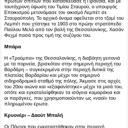
πρώτων σπιτιών που κατασκεύασε η Πρόνοια, και με
ταυτόχρονη ύψωση του Τιμίου Σταυρού, ο υπουργός
Εποικισμού μετονόμασε τον οικισμό Λεμπέτ σε
Σταυρούπολη. Το αρχικό όνομα οφείλεται στο τζαμί του
Λεμπέτ που χτίστηκε το 1903 στο πρώην στρατόπεδο
Παύλου Μελά από τον βαλή της Θεσσαλονίκης, Χασάν
Φεχμί πασά προς τιμή της συζύγου του.
Μπάρα
Η «Τρούμπα» της Θεσσαλονίκης, η διαβόητη γειτονιά
με τα πορνεία, βρισκόταν στην σημερινή περιοχή του
Βαρδάρη – συγκεκριμένα στην περιοχή δυτικά της
πλατείας Βαρδαρίου και μέχρι τον σημερινό
σιδηροδρομικό σταθμό της πόλης. Άκμασε στις αρχές
του 20ου αιώνα και «εξαφανίστηκε» μέχρι τα μισά του,
οπότε και εγκαταλείφθηκαν τα ισόγεια καμαράκια και
οι παράγκες, που χρησιμοποιούνταν ως «ναοί» του
πληρωμένου έρωτα.
Κρυονέρι – Δαούτ Μπαλή
Οι Πόντιοι που εγκαταστάθηκαν στην περιοχή