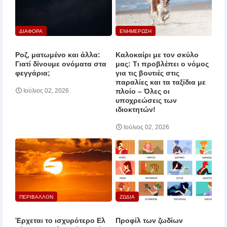
ΔΙΑΦΟΡΑ
ΕΝΗΜΕΡΩΣΗ
Ροζ, ματωμένο και άλλα:
Καλοκαίρι με τον σκύλο
Γιατί δίνουμε ονόματα στα
μας: Τι προβλέπει ο νόμος
φεγγάρια;
για τις βουτιές στις
παραλίες και τα ταξίδια με
πλοίο – Όλες οι
Ιούλιος 02, 2026
υποχρεώσεις των
ιδιοκτητών!
Ιούλιος 02, 2026
ΠΕΡΙΒΑΛΛΟΝ
ΖΩΔΙΑ
Έρχεται το ισχυρότερο Ελ
Προφίλ των ζωδίων