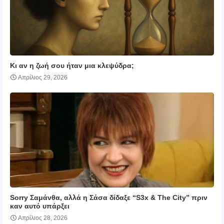
Κι αν η ζωή σου ήταν μια κλεψύδρα;
Απρίλιος 29, 2026
Sorry Σαμάνθα, αλλά η Σάσα δίδαξε “S3x & The City” πριν
καν αυτό υπάρξει
Απρίλιος 28, 2026