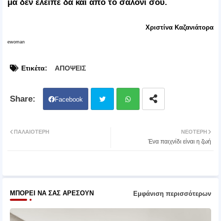
μα δεν έλειπε δα και από το σαλόνι σου.
Χριστίνα Καζανιάτορα
ewoman
Ετικέτα:
ΑΠΟΨΕΙΣ
Facebook
Twit
Wh
ΠΑΛΑΙΌΤΕΡΗ
ΝΕΌΤΕΡΗ
Ένα παιχνίδι είναι η ζωή
ter
atsa
pp
ΜΠΟΡΕΊ ΝΑ ΣΑΣ ΑΡΈΣΟΥΝ
Εμφάνιση περισσότερων