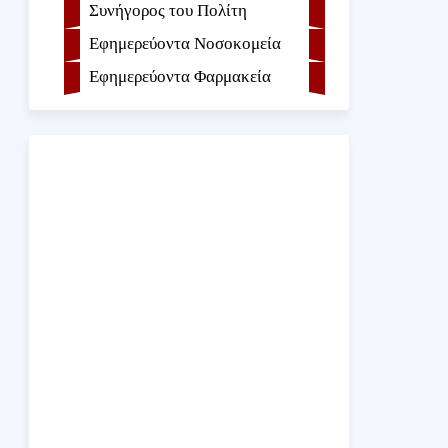
Συνήγορος του Πολίτη
Εφημερεύοντα Νοσοκομεία
Εφημερεύοντα Φαρμακεία