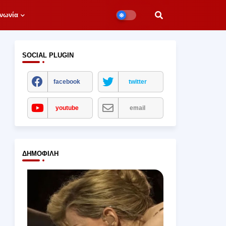
νωνία
SOCIAL PLUGIN
facebook
twitter
youtube
email
ΔΗΜΟΦΙΛΉ