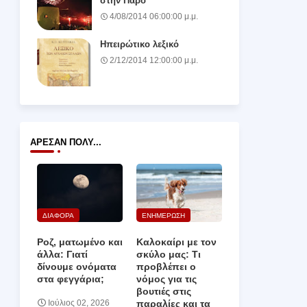
στην Πάρο
4/08/2014 06:00:00 μ.μ.
Ηπειρώτικο λεξικό
2/12/2014 12:00:00 μ.μ.
ΆΡΕΣΑΝ ΠΟΛΎ...
ΔΙΑΦΟΡΑ
ΕΝΗΜΕΡΩΣΗ
Ροζ, ματωμένο και
Καλοκαίρι με τον
άλλα: Γιατί
σκύλο μας: Τι
δίνουμε ονόματα
προβλέπει ο
στα φεγγάρια;
νόμος για τις
βουτιές στις
παραλίες και τα
Ιούλιος 02, 2026