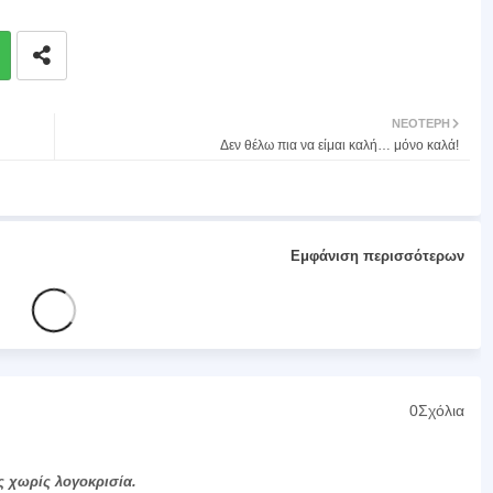
ΝΕΌΤΕΡΗ
Δεν θέλω πια να είμαι καλή… μόνο καλά!
Εμφάνιση περισσότερων
0Σχόλια
ς χωρίς λογοκρισία.