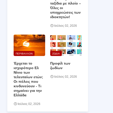
ταξίδια με πλοίο –
Όλες οι
υποχρεώσεις των
ιδιοκτητών!
Ιούλιος 02, 2026
ΠΕΡΙΒΑΛΛΟΝ
ΖΩΔΙΑ
Έρχεται το
Προφίλ των
ισχυρότερο Ελ
ζωδίων
Νίνιο των
τελευταίων ετών;
Ιούλιος 02, 2026
Οι πόλεις που
κινδυνεύουν ‑ Τι
σημαίνει για την
Ελλάδα
Ιούλιος 02, 2026